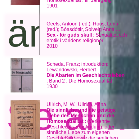
Homosexualität : III. Jahrgang
1901
ämneso
Geels, Antoon (red.); Roos, Lena
(red.); Bóasdóttir, Sólveig Anna …
Sex - för guds skull
: Sexualitet och
erotik i världens religioner
2010
Scheda, Franz; introduktion:
Lewandowski, Herbert
Die Abarten im Geschlechtsleben
: Band 2 : Die Homosexualität
1930
Se alla
Ullrich, M. W.; Ullrich, Anna
Die sinnliche und die geistige
Liebe des Menschen und die
Homosexualität
: (Verkehrte
Geschlechts-Empfindung, oder
sinnliche Liebe zum eigenen
Geschlecht) sowie die seelichen