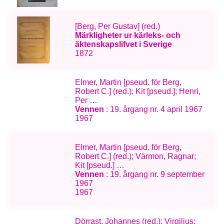
[Berg, Per Gustav] (red.)
Märkligheter ur kärleks- och
äktenskapslifvet i Sverige
1872
Elmer, Martin [pseud. för Berg,
Robert C.] (red.); Kit [pseud.]; Henri,
Per …
Vennen
: 19. årgang nr. 4 april 1967
1967
Elmer, Martin [pseud. för Berg,
Robert C.] (red.); Värmon, Ragnar;
Kit [pseud.] …
Vennen
: 19. årgang nr. 9 september
1967
1967
Dörrast, Johannes (red.); Virgilius;