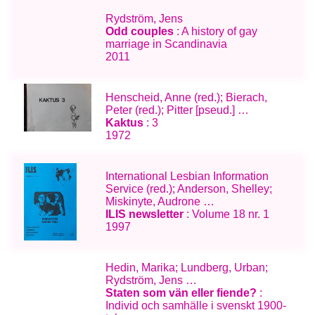
Rydström, Jens
Odd couples
: A history of gay
marriage in Scandinavia
2011
Henscheid, Anne (red.); Bierach,
Peter (red.); Pitter [pseud.] …
Kaktus
: 3
1972
International Lesbian Information
Service (red.); Anderson, Shelley;
Miskinyte, Audrone …
ILIS newsletter
: Volume 18 nr. 1
1997
Hedin, Marika; Lundberg, Urban;
Rydström, Jens …
Staten som vän eller fiende?
:
Individ och samhälle i svenskt 1900-