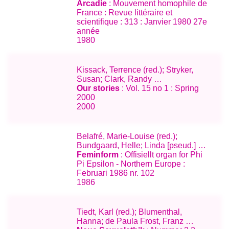
Arcadie
: Mouvement homophile de
France : Revue littéraire et
scientifique : 313 : Janvier 1980 27e
année
1980
Kissack, Terrence (red.); Stryker,
Susan; Clark, Randy …
Our stories
: Vol. 15 no 1 : Spring
2000
2000
Belafré, Marie-Louise (red.);
Bundgaard, Helle; Linda [pseud.] …
Feminform
: Offisiellt organ for Phi
Pi Epsilon - Northern Europe :
Februari 1986 nr. 102
1986
Tiedt, Karl (red.); Blumenthal,
Hanna; de Paula Frost, Franz …