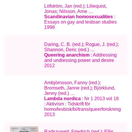
Löfström, Jan (red.); Liliequist,
Jonas; Nilsson, Arne …
Scandinavian homosexualities
:
Essays on gay and lesbian studies
1998
Daring, C. B. (red.); Rogue, J. (red.);
Shannon, Deric (red.) …
Queering anarchism
: Addressing
and undressing power and desire
2012
Ambjörnsson, Fanny (red.);
Bromseth, Janne (red.); Björklund,
Jenny (red.) …
Lambda nordica
: Nr 1 2013 vol 18
: Aktivism : Tidskrift för
homo/lesbisk/bi/trans/queerforskning
2013
Radszuweit, Friedrich (red.); Ellis,