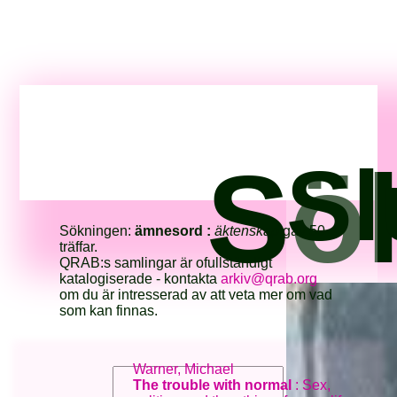
Sö
Sl
Sökningen:
ämnesord :
äktenskap
gav 50
träffar.
QRAB:s samlingar är ofullständigt
katalogiserade - kontakta
arkiv@qrab.org
om du är intresserad av att veta mer om vad
som kan finnas.
Warner, Michael
The trouble with normal
: Sex,