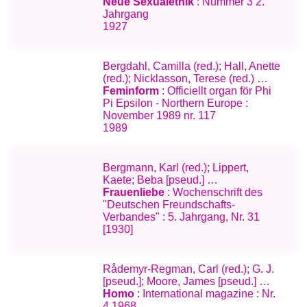
Neue Sexualethik
: Nummer 3 2.
Jahrgang
1927
Bergdahl, Camilla (red.); Hall, Anette
(red.); Nicklasson, Terese (red.) …
Feminform
: Officiellt organ för Phi
Pi Epsilon - Northern Europe :
November 1989 nr. 117
1989
Bergmann, Karl (red.); Lippert,
Kaete; Beba [pseud.] …
Frauenliebe
: Wochenschrift des
"Deutschen Freundschafts-
Verbandes" : 5. Jahrgang, Nr. 31
[1930]
Rådemyr-Regman, Carl (red.); G. J.
[pseud.]; Moore, James [pseud.] …
Homo
: International magazine : Nr.
4 1968