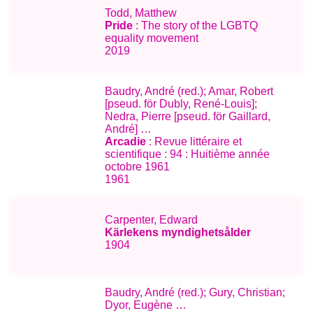
Todd, Matthew
Pride
: The story of the LGBTQ
equality movement
2019
Baudry, André (red.); Amar, Robert
[pseud. för Dubly, René-Louis];
Nedra, Pierre [pseud. för Gaillard,
André] …
Arcadie
: Revue littéraire et
scientifique : 94 : Huitième année
octobre 1961
1961
Carpenter, Edward
Kärlekens myndighetsålder
1904
Baudry, André (red.); Gury, Christian;
Dyor, Eugène …