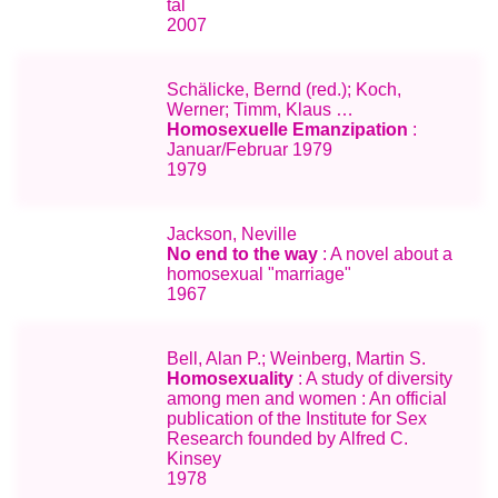
tal
2007
Schälicke, Bernd (red.); Koch,
Werner; Timm, Klaus …
Homosexuelle Emanzipation
:
Januar/Februar 1979
1979
Jackson, Neville
No end to the way
: A novel about a
homosexual "marriage"
1967
Bell, Alan P.; Weinberg, Martin S.
Homosexuality
: A study of diversity
among men and women : An official
publication of the Institute for Sex
Research founded by Alfred C.
Kinsey
1978