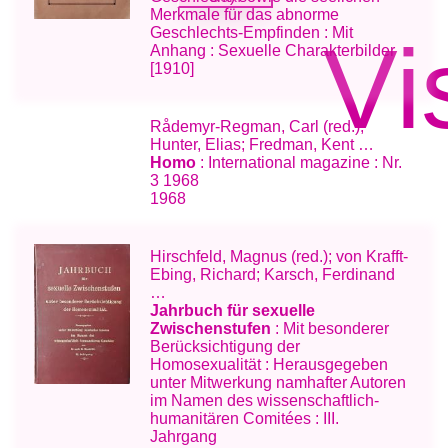
Merkmale für das abnorme
Geschlechts-Empfinden : Mit
Vi
Anhang : Sexuelle Charakterbilder
[1910]
Rådemyr-Regman, Carl (red.);
Hunter, Elias; Fredman, Kent …
Homo
: International magazine : Nr.
3 1968
1968
Hirschfeld, Magnus (red.); von Krafft-
Ebing, Richard; Karsch, Ferdinand
…
Jahrbuch für sexuelle
Zwischenstufen
: Mit besonderer
Berücksichtigung der
Homosexualität : Herausgegeben
unter Mitwerkung namhafter Autoren
im Namen des wissenschaftlich-
humanitären Comitées : III.
Jahrgang