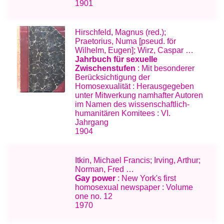
1901
Hirschfeld, Magnus (red.);
Praetorius, Numa [pseud. för
Wilhelm, Eugen]; Wirz, Caspar …
Jahrbuch für sexuelle
Zwischenstufen
: Mit besonderer
Berücksichtigung der
Homosexualität : Herausgegeben
unter Mitwerkung namhafter Autoren
im Namen des wissenschaftlich-
humanitären Komitees : VI.
Jahrgang
1904
Itkin, Michael Francis; Irving, Arthur;
Norman, Fred …
Gay power
: New York's first
homosexual newspaper : Volume
one no. 12
1970