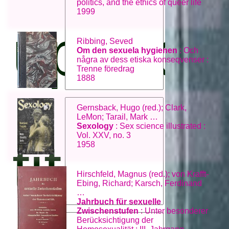
politics, and the ethics of queer life
1999
upphov
Ribbing, Seved
Om den sexuela hygienen
: Och
några av dess etiska konseqvenser :
Trenne föredrag
1888
Gernsback, Hugo (red.); Clark,
LeMon; Tarail, Mark …
Sexology
: Sex science illustrated :
Vol. XXV, no. 3
titel:
1958
Hirschfeld, Magnus (red.); von Krafft-
Ebing, Richard; Karsch, Ferdinand
…
Jahrbuch für sexuelle
Zwischenstufen
: Unter besonderer
Berücksichtigung der