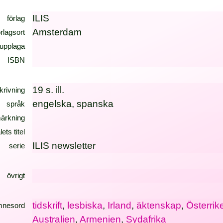
ILIS
förlag
Amsterdam
örlagsort
upplaga
ISBN
19 s. ill.
krivning
engelska, spanska
språk
ärkning
lets titel
ILIS newsletter
serie
övrigt
tidskrift
,
lesbiska
,
Irland
,
äktenskap
,
Österrik
mnesord
Australien
,
Armenien
,
Sydafrika