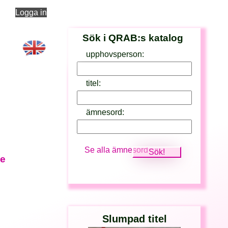
Logga in
Sök i QRAB:s katalog
upphovsperson:
titel:
ämnesord:
Se alla ämnesord
ce
;
Slumpad titel