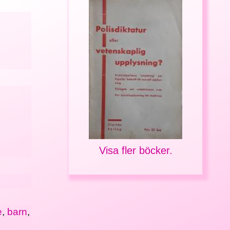
Visa fler böcker.
e
,
barn
,