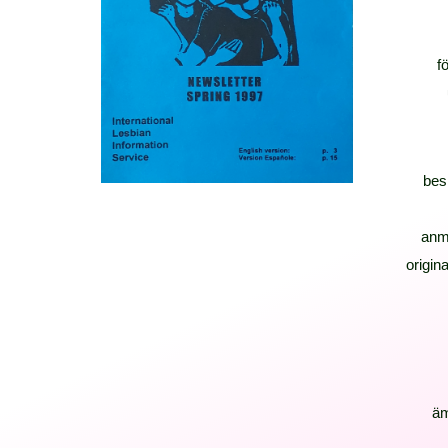
f
bes
anm
origina
ä