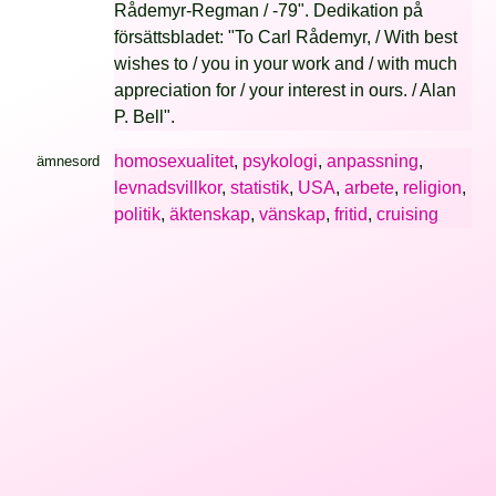
Rådemyr-Regman / -79". Dedikation på
försättsbladet: "To Carl Rådemyr, / With best
wishes to / you in your work and / with much
appreciation for / your interest in ours. / Alan
P. Bell".
homosexualitet
,
psykologi
,
anpassning
,
ämnesord
levnadsvillkor
,
statistik
,
USA
,
arbete
,
religion
,
politik
,
äktenskap
,
vänskap
,
fritid
,
cruising