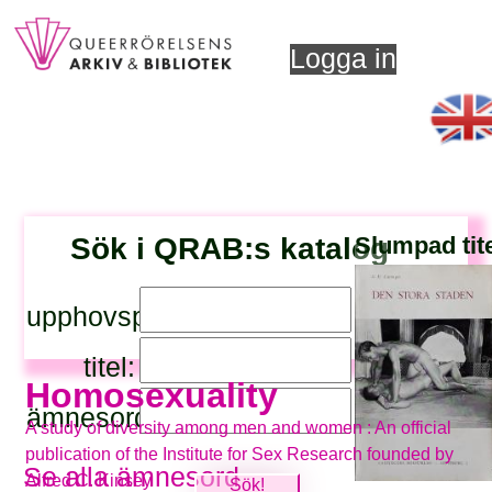
Logga in
Sök i QRAB:s katalog
Slumpad tit
upphovsperson:
titel:
Homosexuality
ämnesord:
A study of diversity among men and women : An official
publication of the Institute for Sex Research founded by
Se alla ämnesord
Alfred C. Kinsey