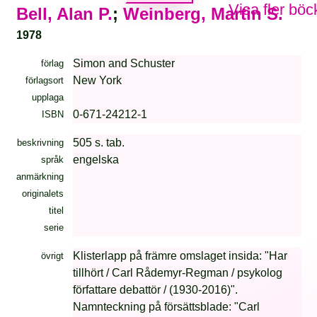
Visa fler böc
Bell, Alan P.
;
Weinberg, Martin S.
1978
Simon and Schuster
förlag
New York
förlagsort
upplaga
0-671-24212-1
ISBN
505 s. tab.
beskrivning
engelska
språk
anmärkning
originalets
titel
serie
Klisterlapp på främre omslaget insida: "Har
övrigt
tillhört / Carl Rådemyr-Regman / psykolog
författare debattör / (1930-2016)".
Namnteckning på försättsblade: "Carl