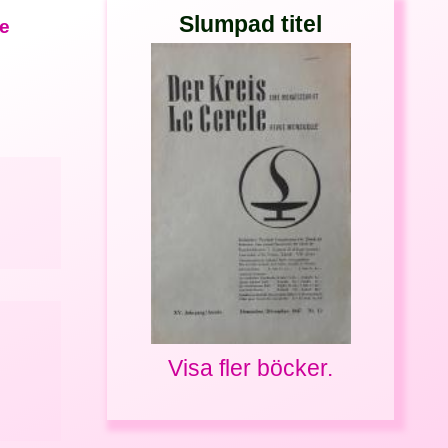
Slumpad titel
ge
Visa fler böcker.