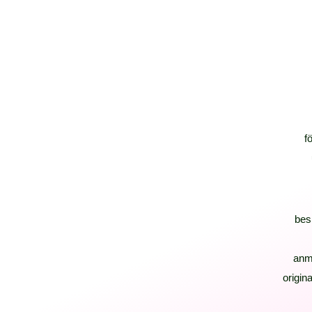
f
bes
anm
origina