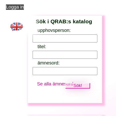
Logga in
Sök i QRAB:s katalog
upphovsperson:
titel:
ämnesord:
Se alla ämnesord