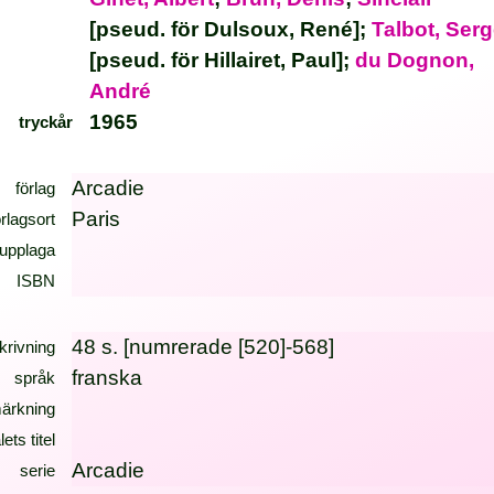
[pseud. för Dulsoux, René];
Talbot, Ser
[pseud. för Hillairet, Paul];
du Dognon,
André
1965
tryckår
Arcadie
förlag
Paris
örlagsort
upplaga
ISBN
48 s. [numrerade [520]-568]
krivning
franska
språk
ärkning
lets titel
Arcadie
serie