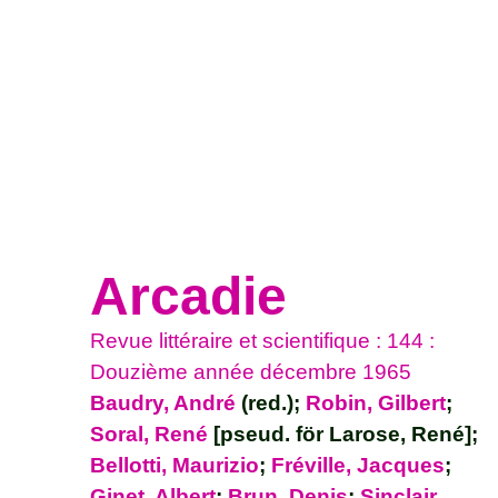
Arcadie
Revue littéraire et scientifique : 144 :
Douzième année décembre 1965
Baudry, André
(red.);
Robin, Gilbert
;
Soral, René
[pseud. för Larose, René];
Bellotti, Maurizio
;
Fréville, Jacques
;
Ginet, Albert
;
Brun, Denis
;
Sinclair