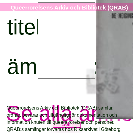
Queerrörelsens Arkiv och Bibliotek (QRAB)
titel:
ämnesord:
Se alla ämn
Queerrörelsens Arkiv och Bibliotek (QRAB) samlar,
ordnar, bevarar och tillgängliggör dokumentation och
information knuten till queera rörelser och personer.
QRAB:s samlingar förvaras hos Riksarkivet i Göteborg