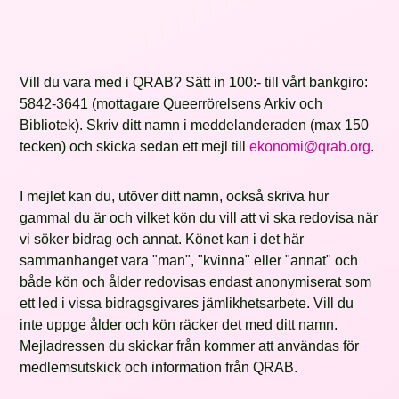
Vill du vara med i QRAB? Sätt in 100:- till vårt bankgiro:
5842‑3641 (mottagare Queerrörelsens Arkiv och
Bibliotek). Skriv ditt namn i meddelanderaden (max 150
tecken) och skicka sedan ett mejl till
ekonomi@qrab.org
.
I mejlet kan du, utöver ditt namn, också skriva hur
gammal du är och vilket kön du vill att vi ska redovisa när
vi söker bidrag och annat. Könet kan i det här
sammanhanget vara "man", "kvinna" eller "annat" och
både kön och ålder redovisas endast anonymiserat som
ett led i vissa bidragsgivares jämlikhetsarbete. Vill du
inte uppge ålder och kön räcker det med ditt namn.
Mejladressen du skickar från kommer att användas för
medlemsutskick och information från QRAB.