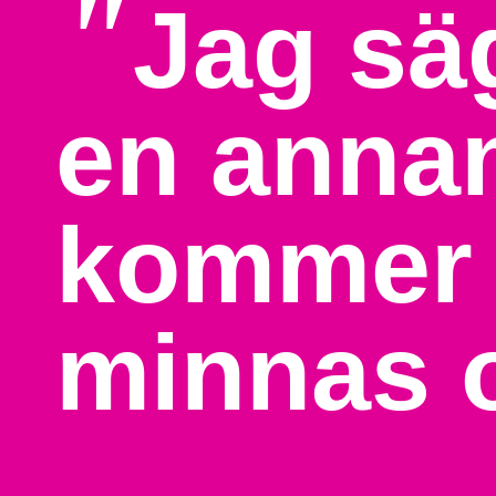
"
Jag säg
en annan
kommer 
minnas 