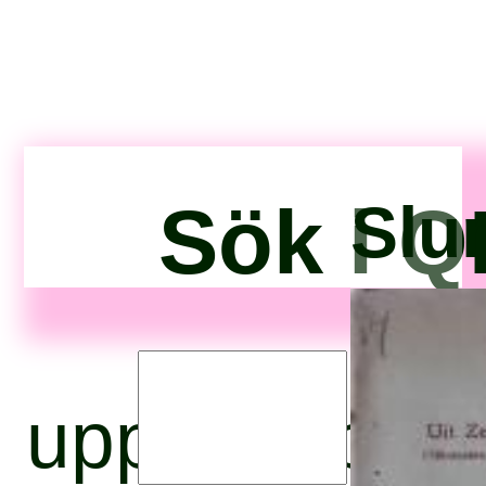
Sök i Q
Slu
upphovspers