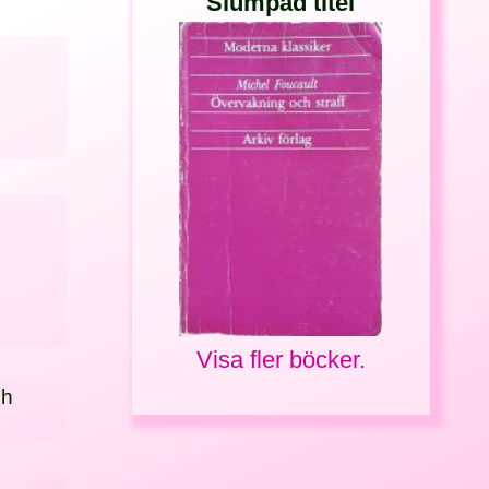
Slumpad titel
Visa fler böcker.
ch