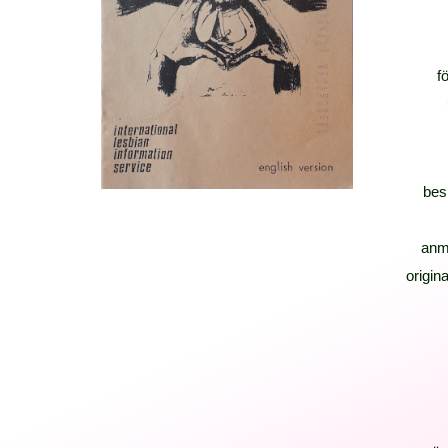
f
bes
anm
origina