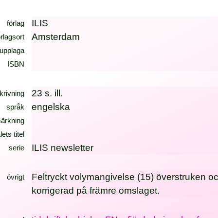
ILIS
förlag
Amsterdam
örlagsort
upplaga
ISBN
23 s. ill.
krivning
engelska
språk
ärkning
lets titel
ILIS newsletter
serie
Feltryckt volymangivelse (15) överstruken o
övrigt
korrigerad på främre omslaget.