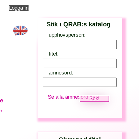
Logga in
Sök i QRAB:s katalog
upphovsperson:
titel:
ämnesord:
Se alla ämnesord
ce
,