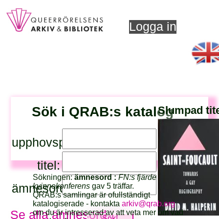
Logga in
Sök i QRAB:s katalog
Slumpad tit
upphovsperson:
titel:
Sökningen:
ämnesord :
FN:s fjärde
ämnesord:
kvinnokonferens
gav 5 träffar.
QRAB:s samlingar är ofullständigt
katalogiserade - kontakta
arkiv@qrab.org
om du är intresserad av att veta mer om vad
Se alla ämnesord