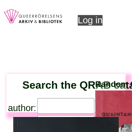
Log in
Search the QRAB cat
Random t
author:
title: