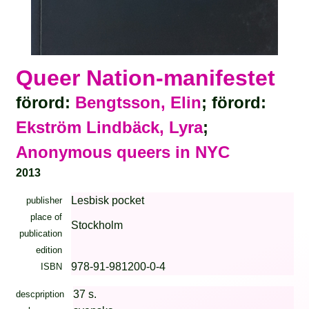
Queer Nation-manifestet
förord:
Bengtsson, Elin
; förord:
Ekström Lindbäck, Lyra
;
Anonymous queers in NYC
2013
Lesbisk pocket
publisher
place of
Stockholm
publication
edition
978-91-981200-0-4
ISBN
37 s.
descpription