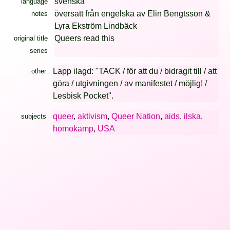
svenska
language
översatt från engelska av Elin Bengtsson &
notes
Lyra Ekström Lindbäck
Queers read this
original title
series
Lapp ilagd: "TACK / för att du / bidragit till / att
other
göra / utgivningen / av manifestet / möjlig! /
Lesbisk Pocket".
queer
,
aktivism
,
Queer Nation
,
aids
,
ilska
,
subjects
homokamp
,
USA