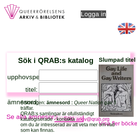
Logga in
Sök i QRAB:s katalog
Slumpad titel
upphovsperson:
titel:
ämnesord:
Sökningen:
ämnesord :
Queer Nation
gav 3
träffar.
QRAB:s samlingar är ofullständigt
Se alla ämnesord
katalogiserade - kontakta
arkiv@qrab.org
Visa fler böcke
om du är intresserad av att veta mer om vad
som kan finnas.