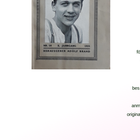
f
bes
anm
origina