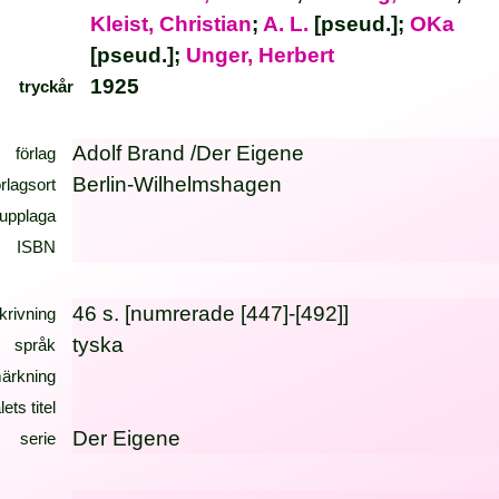
Kleist, Christian
;
A. L.
[pseud.];
OKa
[pseud.];
Unger, Herbert
1925
tryckår
Adolf Brand /Der Eigene
förlag
Berlin-Wilhelmshagen
örlagsort
upplaga
ISBN
46 s. [numrerade [447]-[492]]
krivning
tyska
språk
ärkning
lets titel
Der Eigene
serie