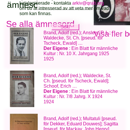
ämnesord:
katalogiserade - kontakta
arkiv@qrab.org
om du är intresserad av att veta mer om vad
som kan finnas.
Se alla ämnesord
Visa fler 
Brand, Adolf (red.); Ansleer, P. L.;
Waldecke, St. Ch. [pseud. för
Tscheck, Ewald] …
Der Eigene
: Ein Blatt für männliche
Kultur : Nr. 10 X. Jahrgang 1925
1925
Brand, Adolf (red.); Waldecke, St.
Ch. [pseud. för Tscheck, Ewald];
Schoof, Erich …
Der Eigene
: Ein Blatt für männliche
Kultur : Nr. 7/8 Jahrg. X 1924
1924
Brand, Adolf (red.); Multatuli [pseud.
för Dekker, Eduard Douwes]; Sagitta
[pseud. för Mackay, John Henry] …