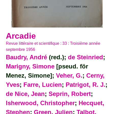
Arcadie
Revue littéraire et scientifique : 33 : Troisième année
septembre 1956
Baudry, André
(red.);
de Steinried
;
Marigny, Simone
[pseud. för
Menez, Simone];
Veher, G.
;
Cerny,
Yves
;
Farre, Lucien
;
Patrigot, R. J.
;
de Nice, Jean
;
Seprin, Robert
;
Isherwood, Christopher
;
Hecquet,
Stephen
;
Green, Julien
;
Talbot,