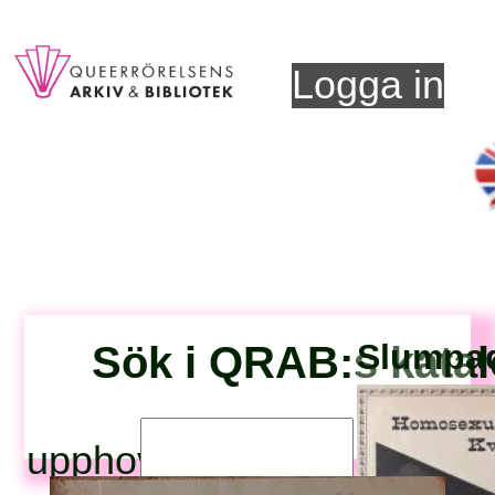
Logga in
Sök i QRAB:s kata
Slumpad 
upphovsperson: