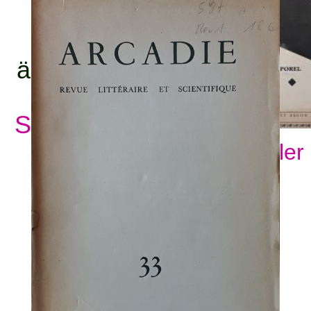
titel:
ämnesord:
Se alla ämnesord
Visa fler