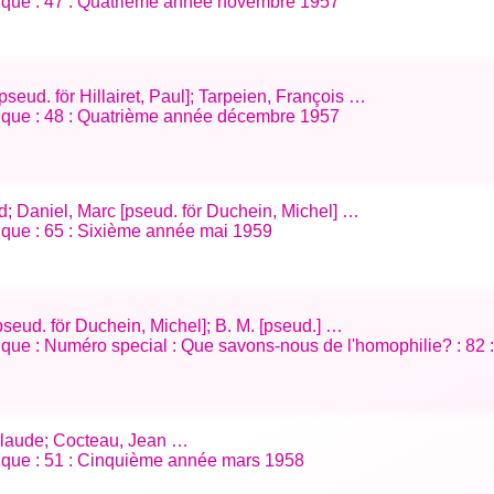
tifique : 47 : Quatrième année novembre 1957
pseud. för Hillairet, Paul]; Tarpeien, François …
tifique : 48 : Quatrième année décembre 1957
rd; Daniel, Marc [pseud. för Duchein, Michel] …
ifique : 65 : Sixième année mai 1959
pseud. för Duchein, Michel]; B. M. [pseud.] …
tifique : Numéro special : Que savons-nous de l'homophilie? : 8
 Claude; Cocteau, Jean …
tifique : 51 : Cinquième année mars 1958