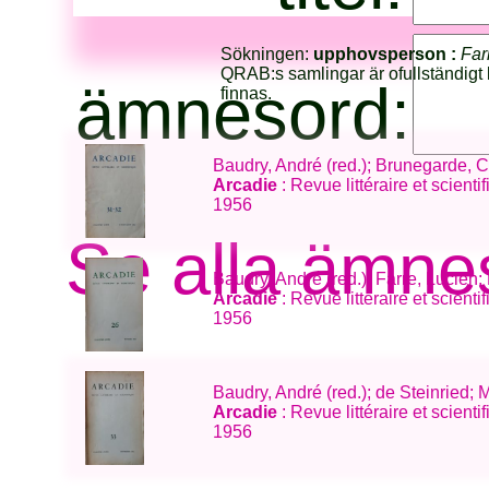
Sökningen:
upphovsperson :
Far
QRAB:s samlingar är ofullständigt 
ämnesord:
finnas.
Baudry, André (red.); Brunegarde, 
Arcadie
: Revue littéraire et scient
1956
Se alla ämne
Baudry, André (red.); Farre, Lucien; 
Arcadie
: Revue littéraire et scient
1956
Baudry, André (red.); de Steinried
Arcadie
: Revue littéraire et scien
1956