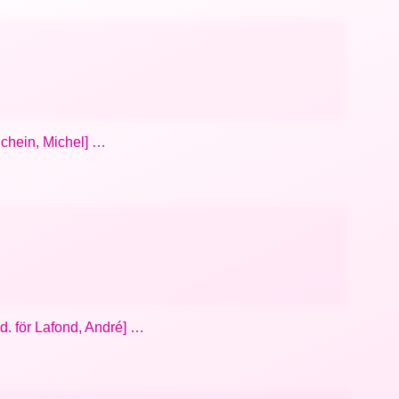
uchein, Michel] …
d. för Lafond, André] …