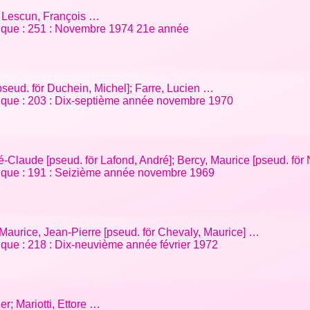
; Lescun, François …
tifique : 251 : Novembre 1974 21e année
[pseud. för Duchein, Michel]; Farre, Lucien …
tifique : 203 : Dix-septième année novembre 1970
-Claude [pseud. för Lafond, André]; Bercy, Maurice [pseud. för 
tifique : 191 : Seizième année novembre 1969
; Maurice, Jean-Pierre [pseud. för Chevaly, Maurice] …
ifique : 218 : Dix-neuvième année février 1972
er; Mariotti, Ettore …