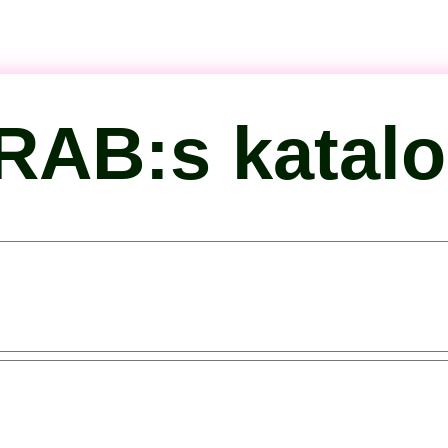
RAB:s katal
on: