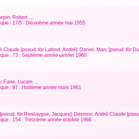
Sepin, Robert …
tifique : 17/5 : Deuxième année mai 1955
-Claude [pseud. för Lafond, André]; Daniel, Marc [pseud. för D
ifique : 73 : Septième année janvier 1960
s; Farre, Lucien …
ifique : 87 : Huitième année mars 1961
s [pseud. för Rivelaygue, Jacques]; Desmon, André-Claude [pseu
ifique : 154 : Treizième année octobre 1966