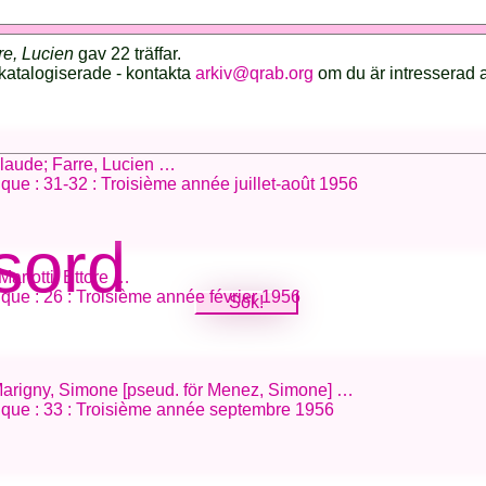
re, Lucien
gav 22 träffar.
katalogiserade - kontakta
arkiv@qrab.org
om du är intresserad 
Claude; Farre, Lucien …
ifique : 31-32 : Troisième année juillet-août 1956
sord
Mariotti, Ettore …
ifique : 26 : Troisième année février 1956
; Marigny, Simone [pseud. för Menez, Simone] …
tifique : 33 : Troisième année septembre 1956