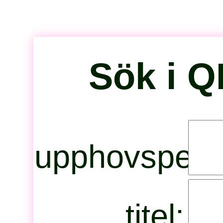
Sök i Q
upphovspers
titel: