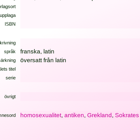
örlagsort
upplaga
ISBN
krivning
franska, latin
språk
översatt från latin
ärkning
lets titel
serie
övrigt
homosexualitet
,
antiken
,
Grekland
,
Sokrates
mnesord