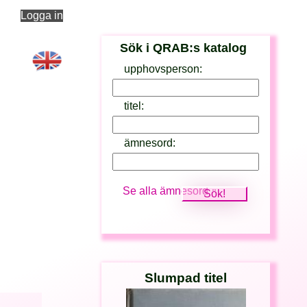
Logga in
Sök i QRAB:s katalog
upphovsperson:
titel:
ämnesord:
Se alla ämnesord
Slumpad titel