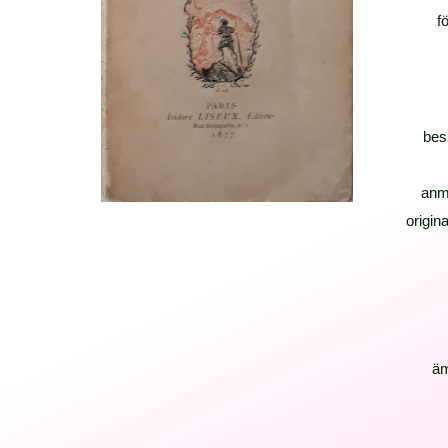
f
bes
anm
origina
ä