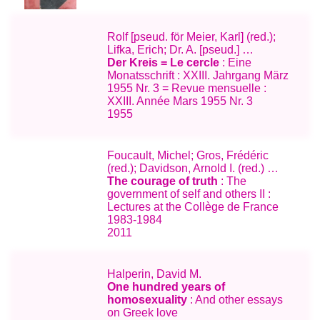
Rolf [pseud. för Meier, Karl] (red.);
Lifka, Erich; Dr. A. [pseud.] …
Der Kreis = Le cercle
: Eine
Monatsschrift : XXIII. Jahrgang März
1955 Nr. 3 = Revue mensuelle :
XXIII. Année Mars 1955 Nr. 3
1955
Foucault, Michel; Gros, Frédéric
(red.); Davidson, Arnold I. (red.) …
The courage of truth
: The
government of self and others II :
Lectures at the Collège de France
1983-1984
2011
Halperin, David M.
One hundred years of
homosexuality
: And other essays
on Greek love