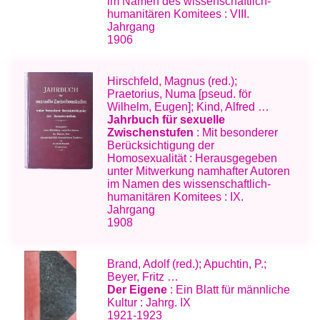
im Namen des wissenschaftlich-
humanitären Komitees : VIII.
Jahrgang
1906
Hirschfeld, Magnus (red.);
Praetorius, Numa [pseud. för
Wilhelm, Eugen]; Kind, Alfred …
Jahrbuch für sexuelle
Zwischenstufen
: Mit besonderer
Berücksichtigung der
Homosexualität : Herausgegeben
unter Mitwerkung namhafter Autoren
im Namen des wissenschaftlich-
humanitären Komitees : IX.
Jahrgang
1908
Brand, Adolf (red.); Apuchtin, P.;
Beyer, Fritz …
Der Eigene
: Ein Blatt für männliche
Kultur : Jahrg. IX
1921-1923