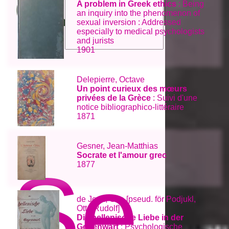
A problem in Greek ethics
: Being
an inquiry into the phenomenon of
sexual inversion : Addressed
especially to medical psychologists
and jurists
1901
Delepierre, Octave
Un point curieux des mœurs
privées de la Grèce
: Suivi d'une
notice bibliographico-littéraire
1871
Gesner, Jean-Matthias
Socrate et l'amour grec
Se a
1877
de Joux, Otto [pseud. för Podjukl,
Otto Rudolf]
Die hellenische Liebe in der
Gegenwart
: Psychologische