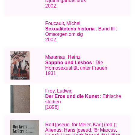
Njutningarnas bruk
2002
Foucault, Michel
Sexualitetens historia
: Band III :
Omsorgen om sig
2002
Martenau, Heinz
Sappho und Lesbos
: Die
Homosexualität unter Frauen
1931
Frey, Ludwig
Der Eros und die Kunst
: Ethische
studien
[1896]
Rolf [pseud. för Meier, Karl] (red.);
Alienus, Hans [pseud. för Marcus,