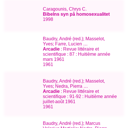
Caragounis, Chrys C.
Bibelns syn på homosexualitet
1998
Baudry, André (red.); Masselot,
Yves; Farre, Lucien …
Arcadie
: Revue littéraire et
scientifique : 87 : Huitième année
mars 1961
1961
Baudry, André (red.); Masselot,
Yves; Nedra, Pierra …
Arcadie
: Revue littéraire et
scientifique : 91-92 : Huitième année
juillet-août 1961
1961
Baudry, André (red.); Marcus