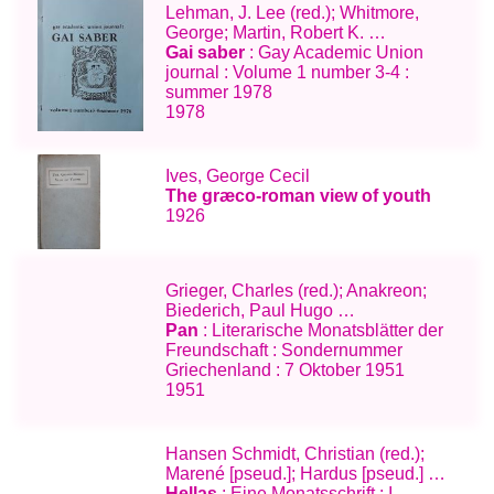
Lehman, J. Lee (red.); Whitmore,
George; Martin, Robert K. …
Gai saber
: Gay Academic Union
journal : Volume 1 number 3-4 :
summer 1978
1978
Ives, George Cecil
The græco-roman view of youth
1926
Grieger, Charles (red.); Anakreon;
Biederich, Paul Hugo …
Pan
: Literarische Monatsblätter der
Freundschaft : Sondernummer
Griechenland : 7 Oktober 1951
1951
Hansen Schmidt, Christian (red.);
Marené [pseud.]; Hardus [pseud.] …
Hellas
: Eine Monatsschrift : I.