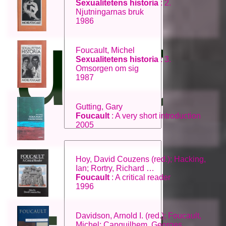
Sexualitetens historia
: 2.
Njutningarnas bruk
upph
1986
Foucault, Michel
Sexualitetens historia
: 3.
Omsorgen om sig
1987
Gutting, Gary
Foucault
: A very short introduction
2005
Hoy, David Couzens (red.); Hacking,
Ian; Rortry, Richard …
Foucault
: A critical reader
1996
Davidson, Arnold I. (red.); Foucault,
Michel; Canguilhem, Georges …