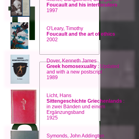
titel:
Foucault and his interlocutors
1997
O'Leary, Timothy
Foucault and the art of ethics
2002
Dover, Kenneth James
Greek homosexuality
: Updated
and with a new postscript
1989
Licht, Hans
ämn
Sittengeschichte Griechenlands
:
in zwei Bänden und einem
Ergänzungsband
1925
Symonds, John Addington