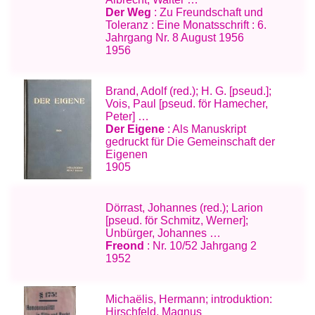
Der Weg
: Zu Freundschaft und
Toleranz : Eine Monatsschrift : 6.
Jahrgang Nr. 8 August 1956
1956
Brand, Adolf (red.); H. G. [pseud.];
Vois, Paul [pseud. för Hamecher,
Peter] …
Der Eigene
: Als Manuskript
gedruckt für Die Gemeinschaft der
Eigenen
1905
Dörrast, Johannes (red.); Larion
[pseud. för Schmitz, Werner];
Unbürger, Johannes …
Freond
: Nr. 10/52 Jahrgang 2
1952
Michaëlis, Hermann; introduktion:
Hirschfeld, Magnus