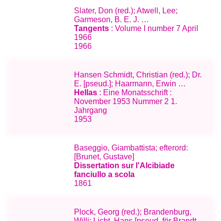
Slater, Don (red.); Atwell, Lee;
Garmeson, B. E. J. …
Tangents
: Volume I number 7 April
1966
1966
Hansen Schmidt, Christian (red.); Dr.
E. [pseud.]; Haarmann, Erwin …
Hellas
: Eine Monatsschrift :
November 1953 Nummer 2 1.
Jahrgang
1953
Baseggio, Giambattista; efterord:
[Brunet, Gustave]
Dissertation sur l'Alcibiade
fanciullo a scola
1861
Plock, Georg (red.); Brandenburg,
Willi; Licht, Hans [pseud. för Brandt,