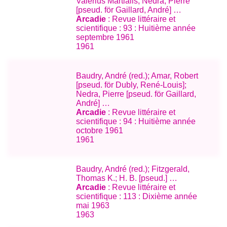
Valerius Martialis; Nedra, Pierre
[pseud. för Gaillard, André] …
Arcadie
: Revue littéraire et
scientifique : 93 : Huitième année
septembre 1961
1961
Baudry, André (red.); Amar, Robert
[pseud. för Dubly, René-Louis];
Nedra, Pierre [pseud. för Gaillard,
André] …
Arcadie
: Revue littéraire et
scientifique : 94 : Huitième année
octobre 1961
1961
Baudry, André (red.); Fitzgerald,
Thomas K.; H. B. [pseud.] …
Arcadie
: Revue littéraire et
scientifique : 113 : Dixième année
mai 1963
1963