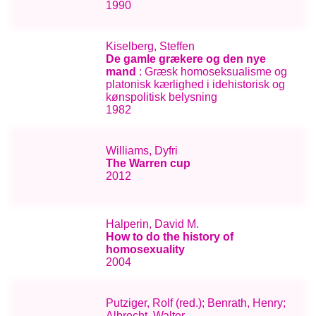
1990
Kiselberg, Steffen
De gamle grækere og den nye
mand
: Græsk homoseksualisme og
platonisk kærlighed i idehistorisk og
kønspolitisk belysning
1982
Williams, Dyfri
The Warren cup
2012
Halperin, David M.
How to do the history of
homosexuality
2004
Putziger, Rolf (red.); Benrath, Henry;
Albrecht, Walter …