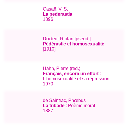
Casañ, V. S.
La pederastia
1896
Docteur Riolan [pseud.]
Pédérastie et homosexualité
[1910]
Hahn, Pierre (red.)
Français, encore un effort
:
L'homosexualité et sa répression
1970
de Saintrac, Phœbus
La tribade
: Poème moral
1887