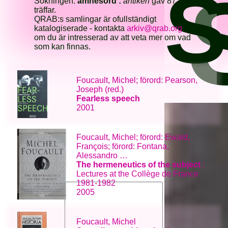
S
Sökningen:
ämnesord :
antiken
gav 87
träffar.
QRAB:s samlingar är ofullständigt
katalogiserade - kontakta
arkiv@qrab.org
om du är intresserad av att veta mer om vad
som kan finnas.
Foucault, Michel; förord: Pearson,
Joseph (red.)
Fearless speech
2001
Foucault, Michel; förord: Ewald,
François; förord: Fontana,
Alessandro …
The hermeneutics of the subject
:
Lectures at the Collège de France
1981-1982
2005
Foucault, Michel