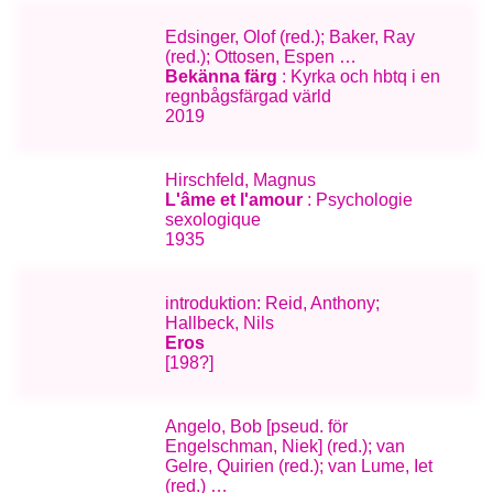
Edsinger, Olof (red.); Baker, Ray
(red.); Ottosen, Espen …
Bekänna färg
: Kyrka och hbtq i en
regnbågsfärgad värld
2019
Hirschfeld, Magnus
L'âme et l'amour
: Psychologie
sexologique
1935
introduktion: Reid, Anthony;
Hallbeck, Nils
Eros
[198?]
Angelo, Bob [pseud. för
Engelschman, Niek] (red.); van
Gelre, Quirien (red.); van Lume, Iet
(red.) …