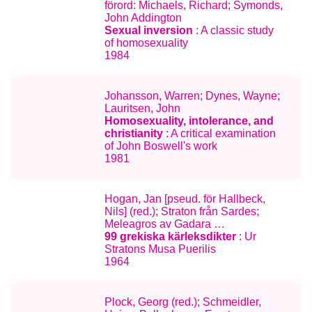
förord: Michaels, Richard; Symonds,
John Addington
Sexual inversion
: A classic study
of homosexuality
1984
Johansson, Warren; Dynes, Wayne;
Lauritsen, John
Homosexuality, intolerance, and
christianity
: A critical examination
of John Boswell's work
1981
Hogan, Jan [pseud. för Hallbeck,
Nils] (red.); Straton från Sardes;
Meleagros av Gadara …
99 grekiska kärleksdikter
: Ur
Stratons Musa Puerilis
1964
Plock, Georg (red.); Schmeidler,