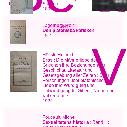
Studien
1897
Lagerborg, Rolf
Den platoniska kärleken
1915
V
Hössli, Heinrich
Eros
: Die Männerliebe der
Griechen ihre Beziehungen zur
Geschichte, Literatur und
Gesetzgebung aller Zeiten : Oder
Forschungen über platonische
Liebe ihre Würdigung und
Entwürdigung für Sitten-, Natur- und
Völkerkunde
1924
Foucault, Michel
Sexualitetens historia
: Band II :