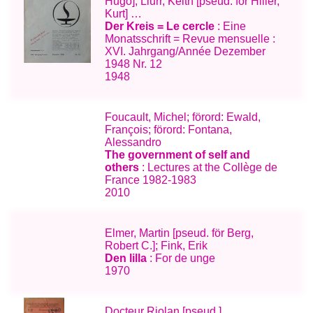
Hugo]; Llurr, Keith [pseud. för Hiller,
Kurt] …
Der Kreis = Le cercle
: Eine
Monatsschrift = Revue mensuelle :
XVI. Jahrgang/Année Dezember
1948 Nr. 12
1948
Foucault, Michel; förord: Ewald,
François; förord: Fontana,
Alessandro
The government of self and
others
: Lectures at the Collège de
France 1982-1983
2010
Elmer, Martin [pseud. för Berg,
Robert C.]; Fink, Erik
Den lilla
: For de unge
1970
Docteur Riolan [pseud.]