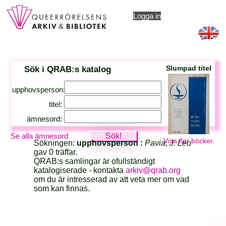
Logga in
Sök i QRAB:s katalog
Slumpad titel
upphovsperson:
titel:
ämnesord:
Se alla ämnesord
Visa fler böcker.
Sökningen:
upphovsperson :
Pavia, J. Leo
gav 0 träffar.
QRAB:s samlingar är ofullständigt
katalogiserade - kontakta
arkiv@qrab.org
om du är intresserad av att veta mer om vad
som kan finnas.