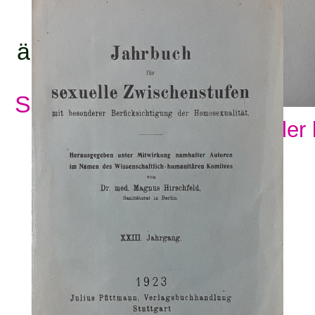
titel:
ämnesord:
Se alla ämnesord
Visa fler