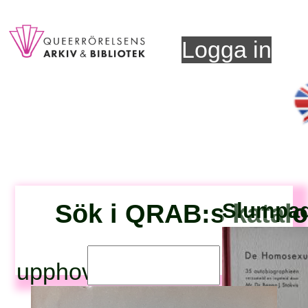
Logga in
Sök i QRAB:s katal
Slumpad 
upphovsperson: