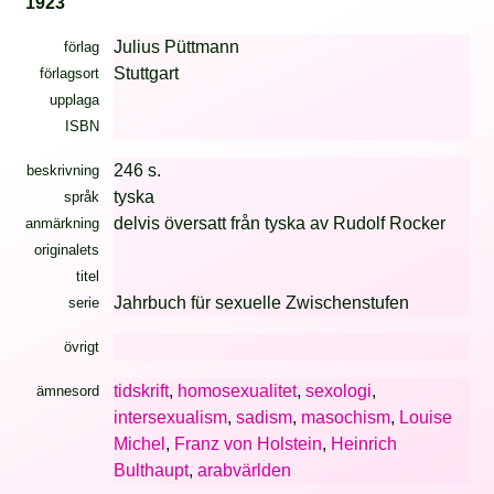
1923
Julius Püttmann
förlag
Stuttgart
förlagsort
upplaga
ISBN
246 s.
beskrivning
tyska
språk
delvis översatt från tyska av Rudolf Rocker
anmärkning
originalets
titel
Jahrbuch für sexuelle Zwischenstufen
serie
övrigt
tidskrift
,
homosexualitet
,
sexologi
,
ämnesord
intersexualism
,
sadism
,
masochism
,
Louise
Michel
,
Franz von Holstein
,
Heinrich
Bulthaupt
,
arabvärlden