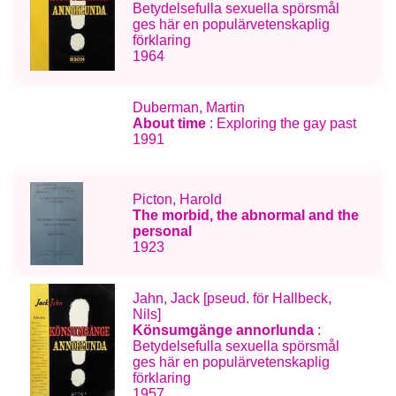
Betydelsefulla sexuella spörsmål
ges här en populärvetenskaplig
förklaring
1964
Duberman, Martin
About time
: Exploring the gay past
1991
Picton, Harold
The morbid, the abnormal and the
personal
1923
Jahn, Jack [pseud. för Hallbeck,
Nils]
Könsumgänge annorlunda
:
Betydelsefulla sexuella spörsmål
ges här en populärvetenskaplig
förklaring
1957