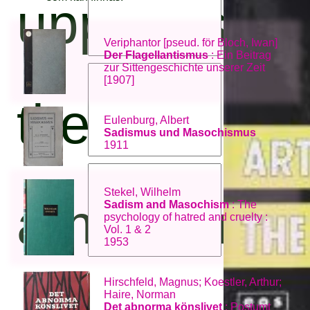
upphovsper
Veriphantor [pseud. för Bloch, Iwan]
Der Flagellantismus
: Ein Beitrag
zur Sittengeschichte unserer Zeit
[1907]
titel:
Eulenburg, Albert
Sadismus und Masochismus
1911
Stekel, Wilhelm
ämnesord:
Sadism and Masochism
: The
psychology of hatred and cruelty :
Vol. 1 & 2
1953
Hirschfeld, Magnus; Koestler, Arthur;
Haire, Norman
Det abnorma könslivet
: Postumt