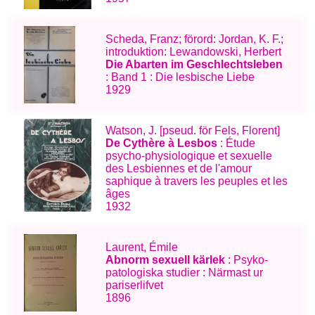
Scheda, Franz; förord: Jordan, K. F.;
introduktion: Lewandowski, Herbert
Die Abarten im Geschlechtsleben
: Band 1 : Die lesbische Liebe
1929
Watson, J. [pseud. för Fels, Florent]
De Cythère à Lesbos
: Étude
psycho-physiologique et sexuelle
des Lesbiennes et de l'amour
saphique à travers les peuples et les
âges
1932
Laurent, Émile
Abnorm sexuell kärlek
: Psyko-
patologiska studier : Närmast ur
pariserlifvet
1896