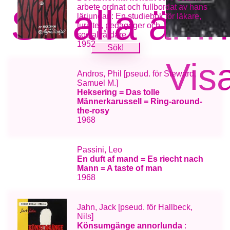
arbete ordnat och fullbordat av hans
Se alla äm
lärjungar : En studiebok för läkare,
jurister, pedagoger och
socialvårdare
1952
Visa
Andros, Phil [pseud. för Steward,
Samuel M.]
Heksering = Das tolle
Männerkarussell = Ring-around-
the-rosy
1968
Passini, Leo
En duft af mand = Es riecht nach
Mann = A taste of man
1968
Jahn, Jack [pseud. för Hallbeck,
Nils]
Könsumgänge annorlunda
: