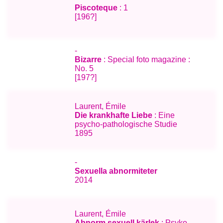
Piscoteque
: 1
[196?]
-
Bizarre
: Special foto magazine :
No. 5
[197?]
Laurent, Émile
Die krankhafte Liebe
: Eine
psycho-pathologische Studie
1895
-
Sexuella abnormiteter
2014
Laurent, Émile
Abnorm sexuell kärlek
: Psyko-