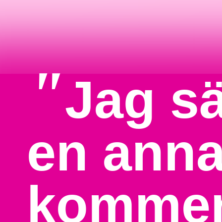
"
Jag sä
en anna
kommer