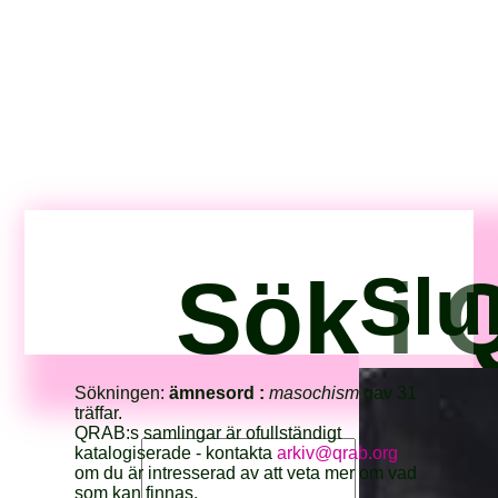
Sök i 
Slu
Sökningen:
ämnesord :
masochism
gav 31
träffar.
QRAB:s samlingar är ofullständigt
katalogiserade - kontakta
arkiv@qrab.org
om du är intresserad av att veta mer om vad
som kan finnas.