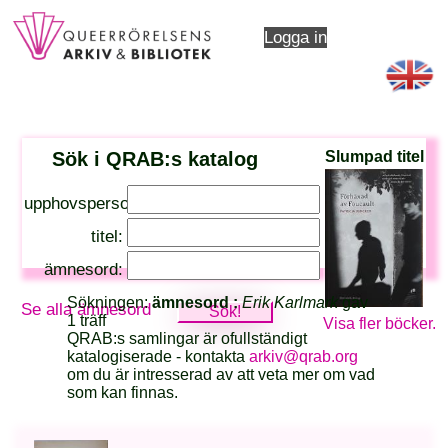
Logga in
Sök i QRAB:s katalog
Slumpad titel
upphovsperson:
titel:
ämnesord:
Sökningen:
ämnesord :
Erik Karlmark
gav
Se alla ämnesord
1 träff
Visa fler böcker.
QRAB:s samlingar är ofullständigt
katalogiserade - kontakta
arkiv@qrab.org
om du är intresserad av att veta mer om vad
som kan finnas.