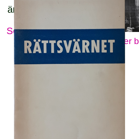
ämnesord:
Se alla ämnesord
Visa fler 