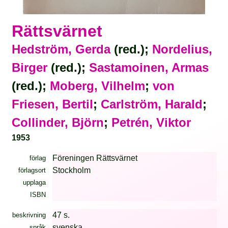
Rättsvärnet
Hedström, Gerda
(red.);
Nordelius,
Birger
(red.);
Sastamoinen, Armas
(red.);
Moberg, Vilhelm
;
von
Friesen, Bertil
;
Carlström, Harald
;
Collinder, Björn
;
Petrén, Viktor
1953
Föreningen Rättsvärnet
förlag
Stockholm
förlagsort
upplaga
ISBN
47 s.
beskrivning
svenska
språk