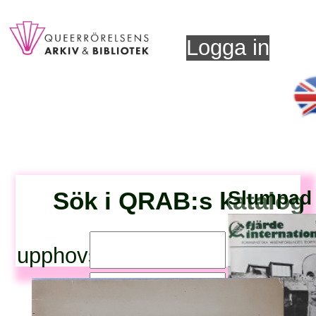
Logga in
Sök i QRAB:s katalog
Slumpad t
upphovsperson:
titel: