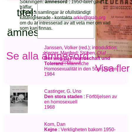
Sökningen:
ämnesord :
1950-talet
gav 11
träffar.
titel:
QRAB:s samlingar är ofullständigt
katalogiserade - kontakta
arkiv@qrab.org
om du är intresserad av att veta mer om vad
som kan finnas.
ämnesord:
Janssen, Volker (red.); introduktion:
Se alla ämnesord
Herzer, Manfred; Stüben, Olaf …
Der weg zu Freundschaft und
Toleranz
: Männliche
Visa fler
Homosexualität in den 50er Jahren
1984
Castinger, G. Uno
Den stora staden
: Förföljelsen av
en homosexuell
1968
Korn, Dan
Kejne
: Verkligheten bakom 1950-