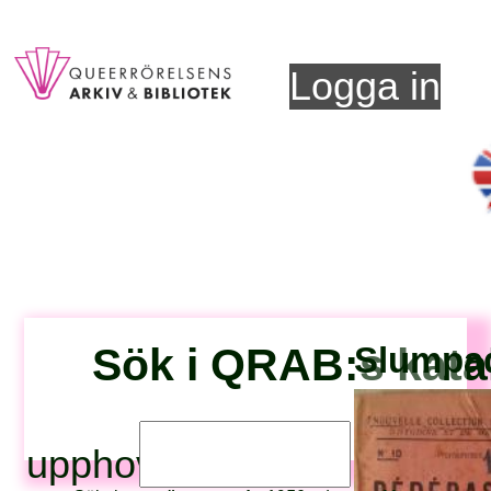
Logga in
Sök i QRAB:s kata
Slumpad
upphovsperson: