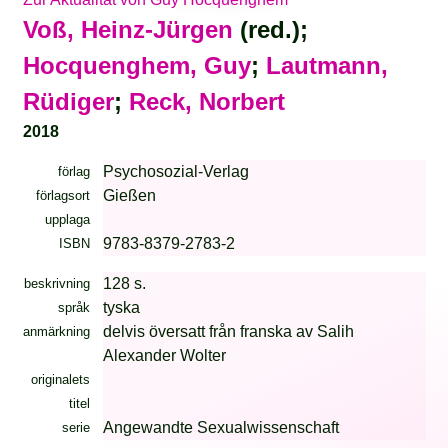
Voß, Heinz-Jürgen
(red.);
Hocquenghem, Guy
;
Lautmann,
Rüdiger
;
Reck, Norbert
2018
Psychosozial-Verlag
förlag
Gießen
förlagsort
upplaga
9783-8379-2783-2
ISBN
128 s.
beskrivning
tyska
språk
delvis översatt från franska av Salih
anmärkning
Alexander Wolter
originalets
titel
Angewandte Sexualwissenschaft
serie