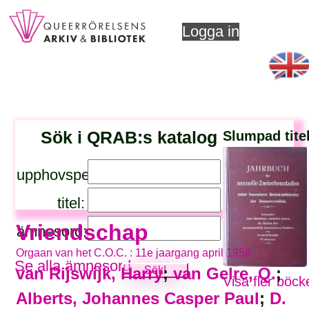
Logga in
Sök i QRAB:s katalog
Slumpad tite
upphovsperson:
titel:
Vriendschap
ämnesord:
Orgaan van het C.O.C. : 11e jaargang april 1956
Se alla ämnesord
van Rijswijk, Harry
;
van Gelre, Q.
;
Visa fler böck
Alberts, Johannes Casper Paul
;
D.