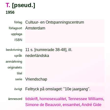
T.
[pseud.]
1956
Cultuur- en Ontspanningscentrum
förlag
Amsterdam
förlagsort
upplaga
ISBN
11 s. [numrerade 38-48], ill.
beskrivning
nederländska
språk
anmärkning
originalets
titel
Vriendschap
serie
Feltryck på omslaget: "10e jaargang".
övrigt
tidskrift
,
homosexualitet
,
Tennessee Williams
,
ämnesord
Simone de Beauvoir
,
ensamhet
,
André Gide