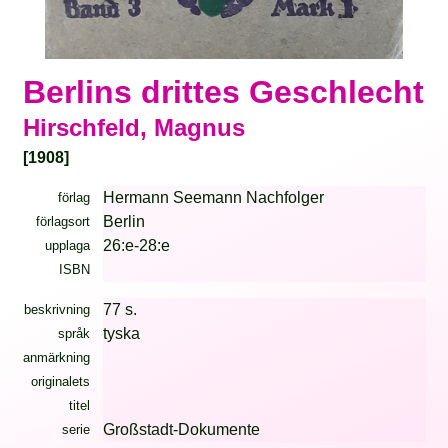
Berlins drittes Geschlecht
Hirschfeld, Magnus
[1908]
Hermann Seemann Nachfolger
förlag
Berlin
förlagsort
26:e-28:e
upplaga
ISBN
77 s.
beskrivning
tyska
språk
anmärkning
originalets
titel
Großstadt-Dokumente
serie