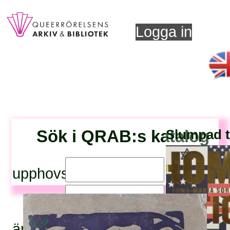
Logga in
Sök i QRAB:s katalog
Slumpad ti
upphovsperson:
titel:
ämnesord: