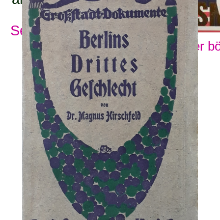
Se alla ämnesord
Visa fler b