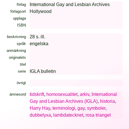
International Gay and Lesbian Archives
förlag
Hollywood
förlagsort
upplaga
ISBN
28 s. ill.
beskrivning
engelska
språk
anmärkning
originalets
titel
IGLA bulletin
serie
övrigt
tidskrift
,
homosexualitet
,
arkiv
,
International
ämnesord
Gay and Lesbian Archives (IGLA)
,
historia
,
Harry Hay
,
terminologi
,
gay
,
symboler
,
dubbelyxa
,
lambdatecknet
,
rosa triangel