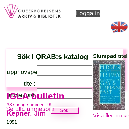
Logga in
Sök i QRAB:s katalog
Slumpad titel
upphovsperson:
titel:
IGLA bulletin
ämnesord:
#8 spring-summer 1991
Se alla ämnesord
Kepner, Jim
Visa fler böcke
1991