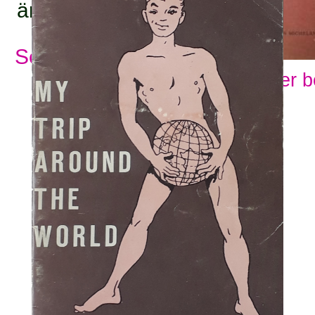
ämnesord:
Se alla ämnesord
Visa fler 