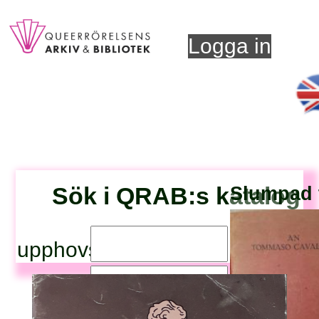
Logga in
Sök i QRAB:s katalog
Slumpad t
upphovsperson:
titel: