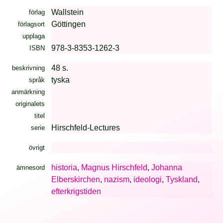
Wallstein
förlag
Göttingen
förlagsort
upplaga
978-3-8353-1262-3
ISBN
48 s.
beskrivning
tyska
språk
anmärkning
originalets
titel
Hirschfeld-Lectures
serie
övrigt
historia
,
Magnus Hirschfeld
,
Johanna
ämnesord
Elberskirchen
,
nazism
,
ideologi
,
Tyskland
,
efterkrigstiden