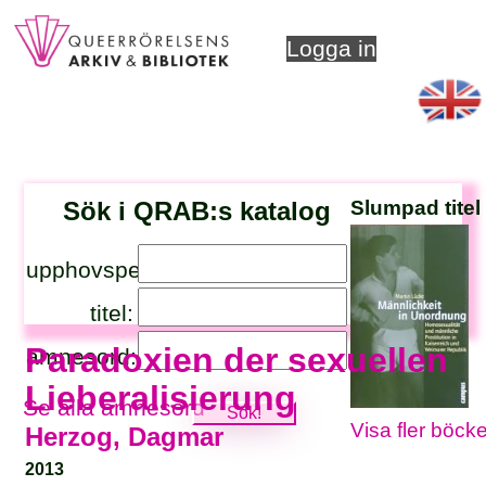
Logga in
Sök i QRAB:s katalog
Slumpad titel
upphovsperson:
titel:
Paradoxien der sexuellen
ämnesord:
Lieberalisierung
Se alla ämnesord
Visa fler böcke
Herzog, Dagmar
2013