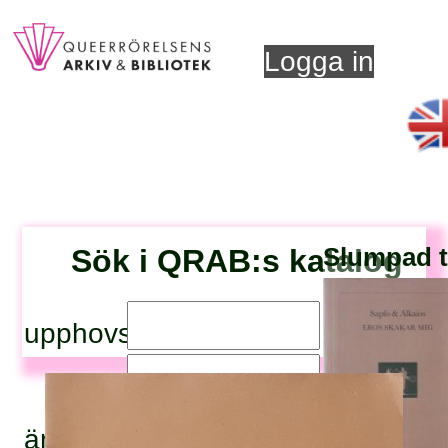
Logga in
Sök i QRAB:s katalog
Slumpad ti
upphovsperson:
titel:
ämnesord: