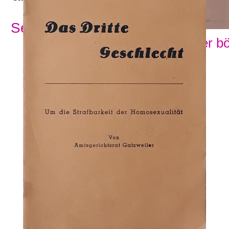
Se alla ämnesord
Visa fler b