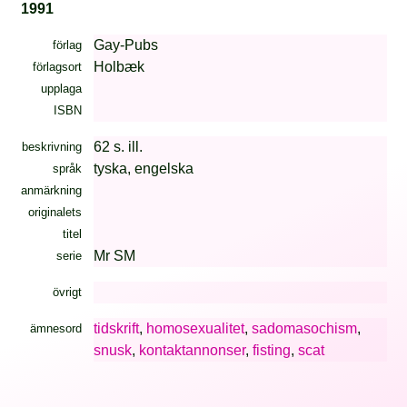
1991
Gay-Pubs
förlag
Holbæk
förlagsort
upplaga
ISBN
62 s. ill.
beskrivning
tyska, engelska
språk
anmärkning
originalets
titel
Mr SM
serie
övrigt
tidskrift
,
homosexualitet
,
sadomasochism
,
ämnesord
snusk
,
kontaktannonser
,
fisting
,
scat