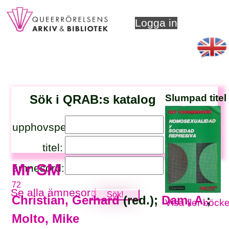
Logga in
Sök i QRAB:s katalog
Slumpad titel
upphovsperson:
titel:
Mr SM
ämnesord:
72
Se alla ämnesord
Christian, Gerhard
(red.);
Dam, A.
;
Visa fler böcke
Molto, Mike