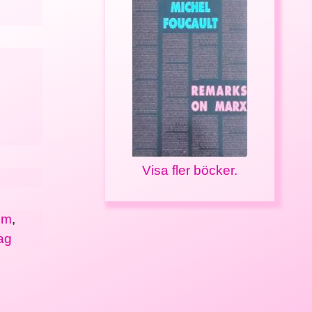
Visa fler böcker.
sm
,
ag