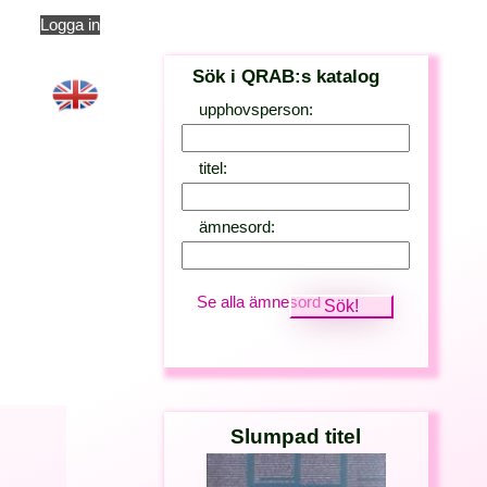
Logga in
Sök i QRAB:s katalog
upphovsperson:
titel:
ämnesord:
Se alla ämnesord
Slumpad titel