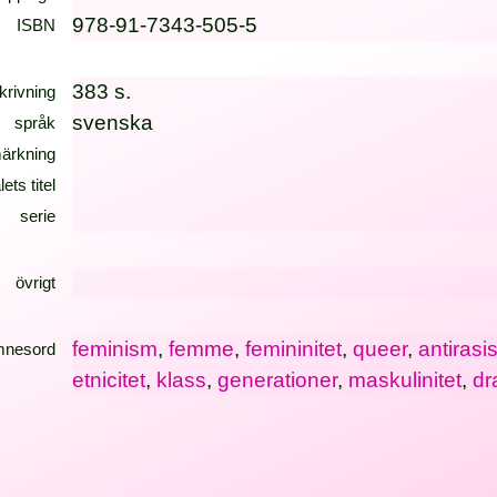
978-91-7343-505-5
ISBN
383 s.
krivning
svenska
språk
ärkning
lets titel
serie
övrigt
feminism
,
femme
,
femininitet
,
queer
,
antirasi
mnesord
etnicitet
,
klass
,
generationer
,
maskulinitet
,
dr