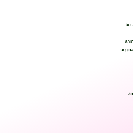
bes
anm
origina
ä