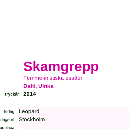
Skamgrepp
Femme-inistiska essäer
Dahl, Ulrika
2014
tryckår
Leopard
förlag
Stockholm
örlagsort
upplaga