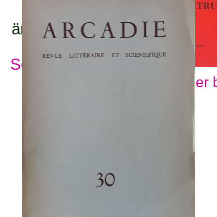
ämnesord:
Se alla ämnesord
Visa fler 