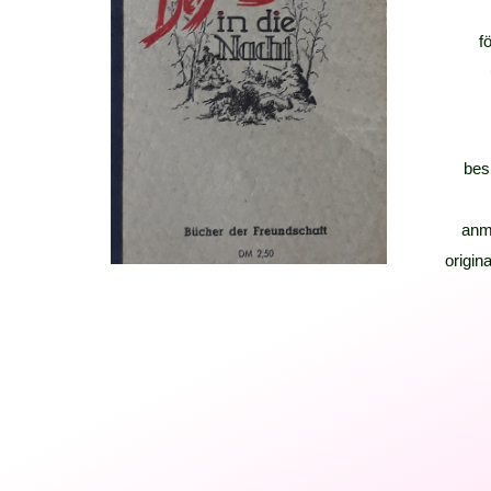
f
bes
anm
origina