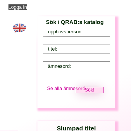
Logga in
Sök i QRAB:s katalog
upphovsperson:
titel:
ämnesord:
Se alla ämnesord
Slumpad titel