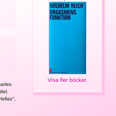
Visa fler böcker.
harles
tel.
Hellas",