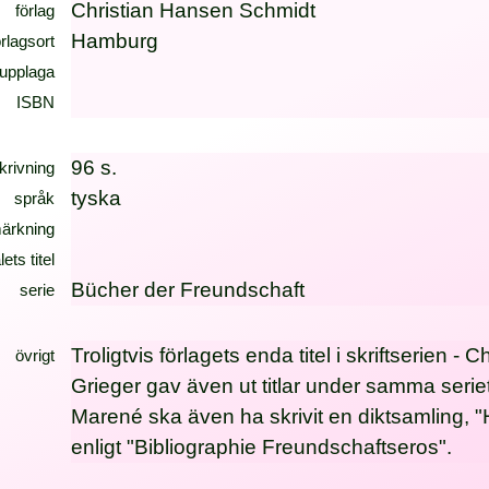
Christian Hansen Schmidt
förlag
Hamburg
örlagsort
upplaga
ISBN
96 s.
krivning
tyska
språk
ärkning
lets titel
Bücher der Freundschaft
serie
Troligtvis förlagets enda titel i skriftserien - C
övrigt
Grieger gav även ut titlar under samma serieti
Marené ska även ha skrivit en diktsamling, "
enligt "Bibliographie Freundschaftseros".