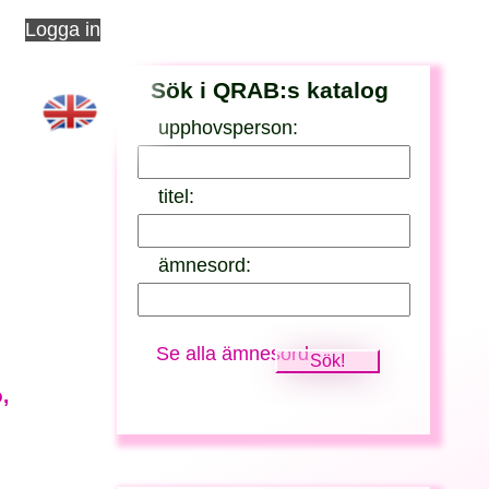
Logga in
Sök i QRAB:s katalog
upphovsperson:
titel:
ämnesord:
Se alla ämnesord
,