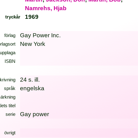
Namrehs, Hjab
1969
tryckår
Gay Power Inc.
förlag
New York
örlagsort
upplaga
ISBN
24 s. ill.
krivning
engelska
språk
ärkning
lets titel
Gay power
serie
övrigt