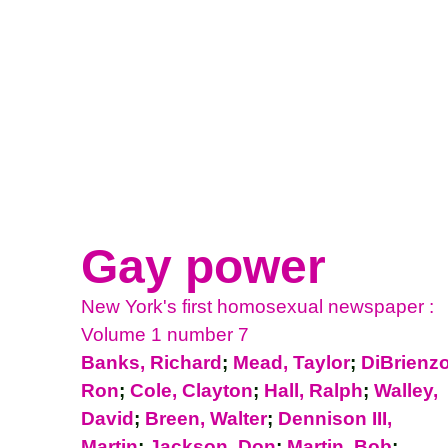
Gay power
New York's first homosexual newspaper :
Volume 1 number 7
Banks, Richard
;
Mead, Taylor
;
DiBrienzo
Ron
;
Cole, Clayton
;
Hall, Ralph
;
Walley,
David
;
Breen, Walter
;
Dennison III,
Martin
;
Jackson, Don
;
Martin, Bob
;