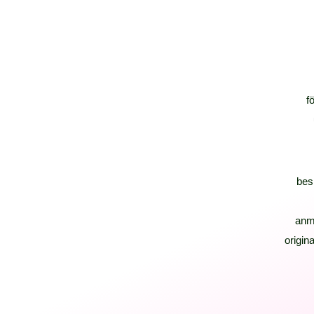
f
bes
anm
origina