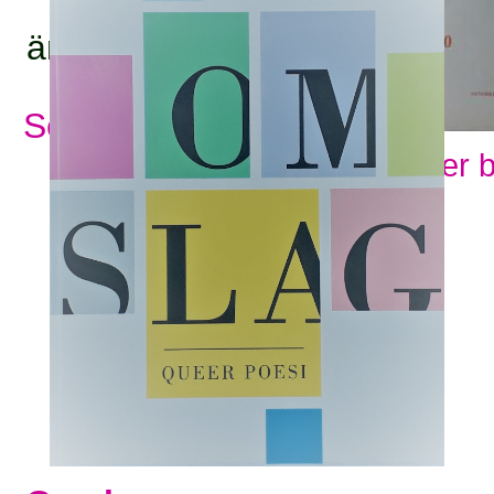
ämnesord:
Se alla ämnesord
Visa fler 