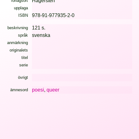
Hägersten
förlagsort
upplaga
978-91-977935-2-0
ISBN
121 s.
beskrivning
svenska
språk
anmärkning
originalets
titel
serie
övrigt
poesi
,
queer
ämnesord