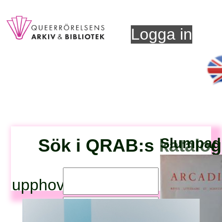
Logga in
Sök i QRAB:s katalog
Slumpad 
upphovsperson:
titel: