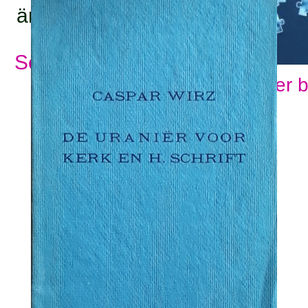
ämnesord:
Se alla ämnesord
Visa fler 