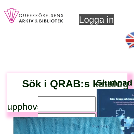
Logga in
Sök i QRAB:s katalog
Slumpad t
upphovsperson:
titel: