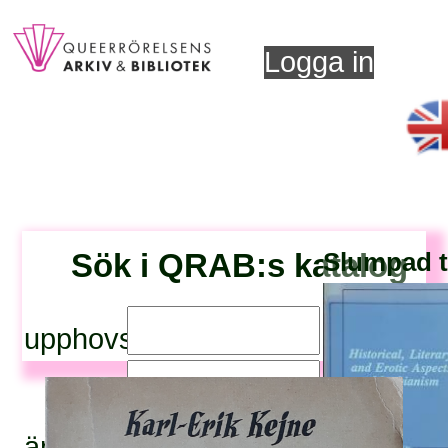
Logga in
Sök i QRAB:s katalog
Slumpad ti
upphovsperson:
titel:
ämnesord: