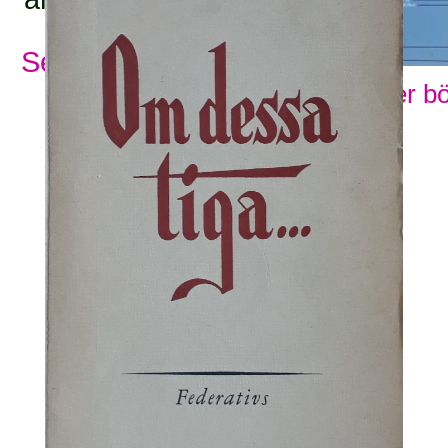
Se alla ämnesord
Visa fler b