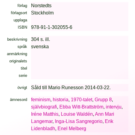
Norstedts
förlag
Stockholm
förlagsort
upplaga
978-91-1-302055-6
ISBN
304 s. ill.
beskrivning
svenska
språk
anmärkning
originalets
titel
serie
Såld till Mario Runesson 2014-03-22.
övrigt
feminism
,
historia
,
1970-talet
,
Grupp 8
,
ämnesord
självbiografi
,
Ebba Witt-Brattström
,
intervju
,
Iréne Matthis
,
Louise Waldén
,
Ann Mari
Langemar
,
Inga-Lisa Sangregorio
,
Erik
Lidenbladh
,
Enel Melberg