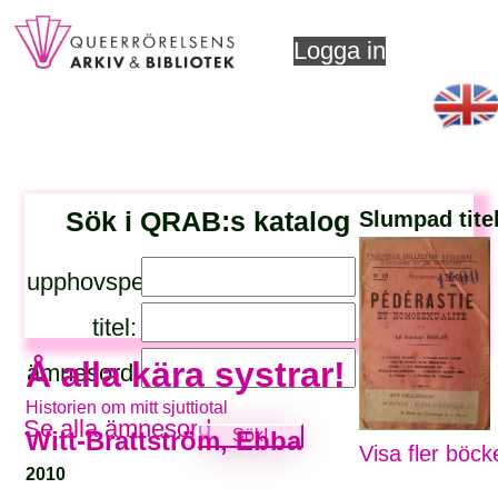
Logga in
Sök i QRAB:s katalog
Slumpad tite
upphovsperson:
titel:
Å alla kära systrar!
ämnesord:
Historien om mitt sjuttiotal
Se alla ämnesord
Witt-Brattström, Ebba
Visa fler böck
2010