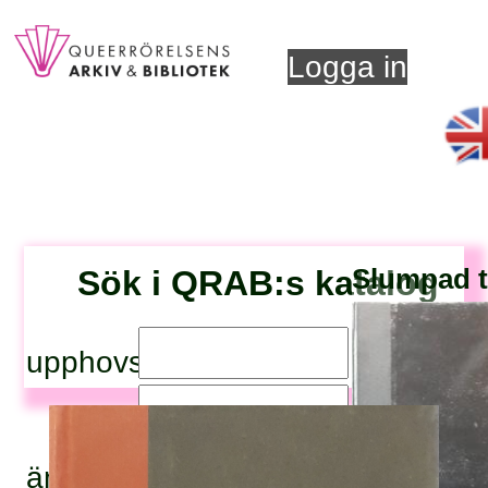
Logga in
Sök i QRAB:s katalog
Slumpad ti
upphovsperson:
titel:
ämnesord: