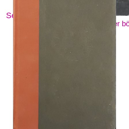
Se alla ämnesord
Visa fler b