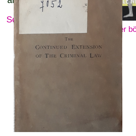
Se alla ämnesord
Visa fler b