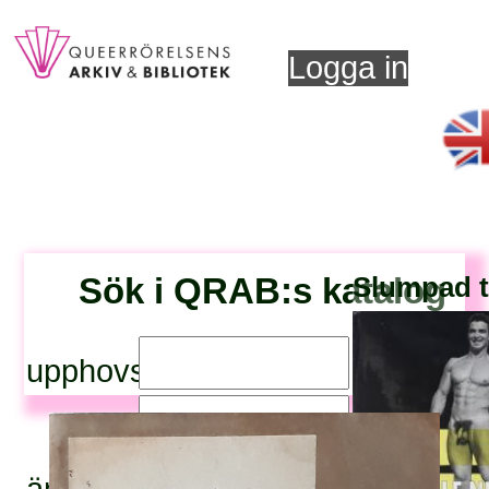
Logga in
Sök i QRAB:s katalog
Slumpad ti
upphovsperson:
titel:
ämnesord: