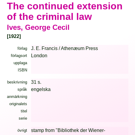
The continued extension
of the criminal law
Ives, George Cecil
[1922]
J. E. Francis / Athenæum Press
förlag
London
förlagsort
upplaga
ISBN
31 s.
beskrivning
engelska
språk
anmärkning
originalets
titel
serie
stamp from "Bibliothek der Wiener-
övrigt