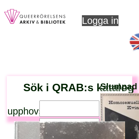
Logga in
Sök i QRAB:s katalog
Slumpad t
upphovsperson:
titel: