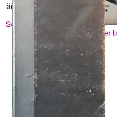
ämnesord:
Se alla ämnesord
Visa fler 