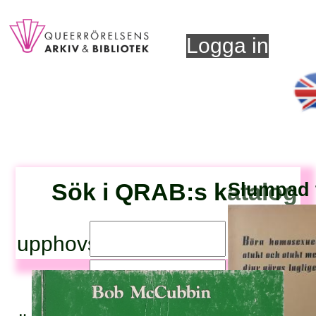
Logga in
Sök i QRAB:s katalog
Slumpad t
upphovsperson:
titel: