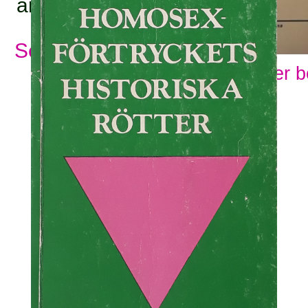
ämnesord:
Se alla ämnesord
Visa fler 