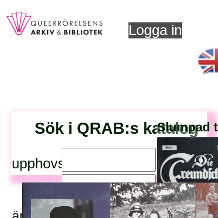
Logga in
Sök i QRAB:s katalog
Slumpad ti
upphovsperson:
titel:
ämnesord: