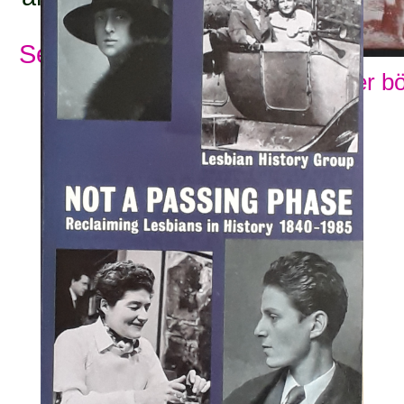
Se alla ämnesord
Visa fler b