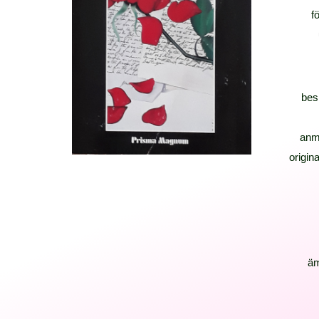
f
bes
anm
origina
ä