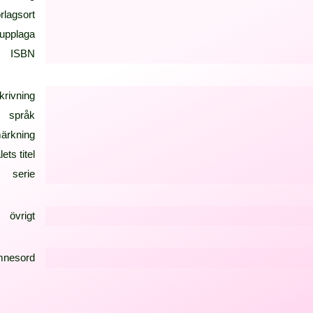
örlagsort
upplaga
ISBN
krivning
språk
ärkning
lets titel
serie
övrigt
mnesord