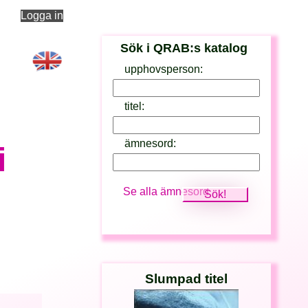
Logga in
Sök i QRAB:s katalog
upphovsperson:
titel:
ämnesord:
i
Se alla ämnesord
Slumpad titel