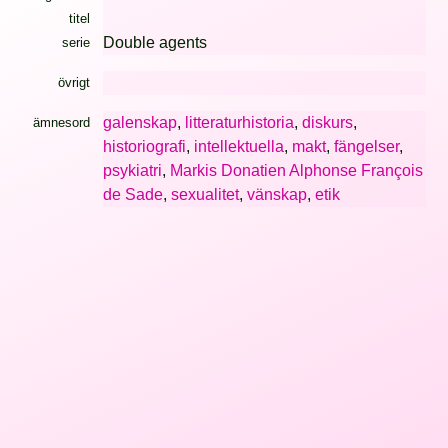
titel
Double agents
serie
övrigt
galenskap
,
litteraturhistoria
,
diskurs
,
ämnesord
historiografi
,
intellektuella
,
makt
,
fängelser
,
psykiatri
,
Markis Donatien Alphonse François
de Sade
,
sexualitet
,
vänskap
,
etik