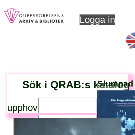
Logga in
Sök i QRAB:s katalog
Slumpad t
upphovsperson:
titel: