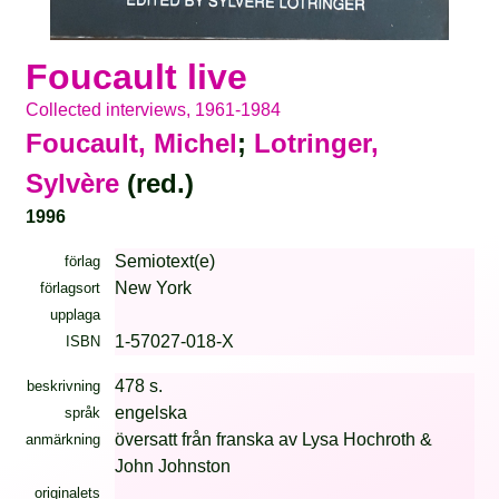
Foucault live
Collected interviews, 1961-1984
Foucault, Michel
;
Lotringer,
Sylvère
(red.)
1996
Semiotext(e)
förlag
New York
förlagsort
upplaga
1-57027-018-X
ISBN
478 s.
beskrivning
engelska
språk
översatt från franska av Lysa Hochroth &
anmärkning
John Johnston
originalets