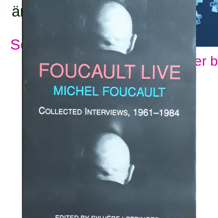
ämnesord:
Se alla ämnesord
Visa fler 