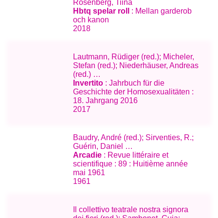
Rosenberg, Tiina
Hbtq spelar roll
: Mellan garderob
och kanon
2018
Lautmann, Rüdiger (red.); Micheler,
Stefan (red.); Niederhäuser, Andreas
(red.) …
Invertito
: Jahrbuch für die
Geschichte der Homosexualitäten :
18. Jahrgang 2016
2017
Baudry, André (red.); Sirventies, R.;
Guérin, Daniel …
Arcadie
: Revue littéraire et
scientifique : 89 : Huitième année
mai 1961
1961
Il collettivo teatrale nostra signora