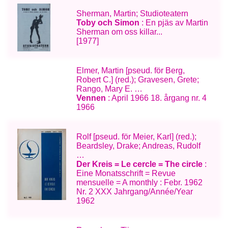
Sherman, Martin; Studioteatern
Toby och Simon
: En pjäs av Martin
Sherman om oss killar...
[1977]
Elmer, Martin [pseud. för Berg,
Robert C.] (red.); Gravesen, Grete;
Rango, Mary E. …
Vennen
: April 1966 18. årgang nr. 4
1966
Rolf [pseud. för Meier, Karl] (red.);
Beardsley, Drake; Andreas, Rudolf
…
Der Kreis = Le cercle = The circle
:
Eine Monatsschrift = Revue
mensuelle = A monthly : Febr. 1962
Nr. 2 XXX Jahrgang/Année/Year
1962