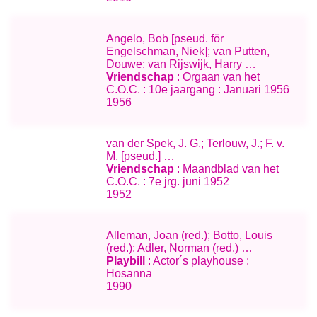
Angelo, Bob [pseud. för
Engelschman, Niek]; van Putten,
Douwe; van Rijswijk, Harry …
Vriendschap
: Orgaan van het
C.O.C. : 10e jaargang : Januari 1956
1956
van der Spek, J. G.; Terlouw, J.; F. v.
M. [pseud.] …
Vriendschap
: Maandblad van het
C.O.C. : 7e jrg. juni 1952
1952
Alleman, Joan (red.); Botto, Louis
(red.); Adler, Norman (red.) …
Playbill
: Actor´s playhouse :
Hosanna
1990