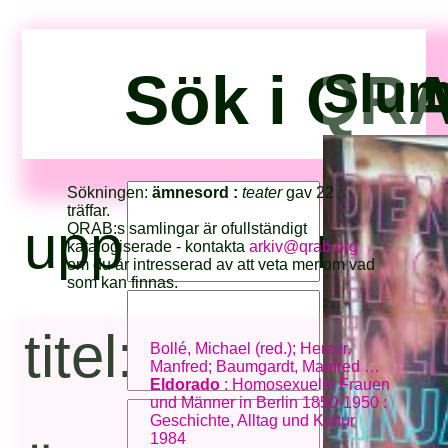
Sök i QRA
Slum
Sökningen:
ämnesord :
teater
gav 22
träffar.
upphovsperson
QRAB:s samlingar är ofullständigt
katalogiserade - kontakta
arkiv@qrab.org
om du är intresserad av att veta mer om vad
som kan finnas.
titel:
Bollé, Michael (red.); Herzer,
Manfred; Baumgardt, Manfred …
Eldorado
: Homosexuelle Frauen
und Männer in Berlin 1850-1950 :
Geschichte, Alltag und Kultur
1984