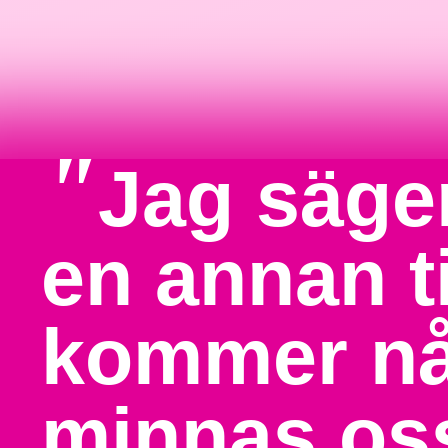
"
Jag säger
en annan t
kommer nå
minnas os