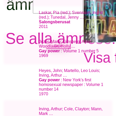
ämnesord:
Laskar, Pia (red.); Svensson, Ingrid
(red.); Tunedal, Jenny …
Salongsberusat
2011
Se alla ämneso
Jezer, Marty; Ginsberg, Allen;
Woodlawn, Holly …
Gay power
: Volume 1 number 5
Visa 
1969
Heyes, John; Martello, Leo Louis;
Irving, Arthur …
Gay power
: New York's first
homosexual newspaper : Volume 1
number 14
1970
Irving, Arthur; Cole, Clayton; Mann,
Mark …