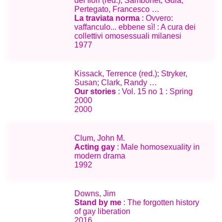
dei fiori (red.); Sambonet, Guia;
Pertegato, Francesco …
La traviata norma
: Ovvero:
vaffanculo... ebbene sì! : A cura dei
collettivi omosessuali milanesi
1977
Kissack, Terrence (red.); Stryker,
Susan; Clark, Randy …
Our stories
: Vol. 15 no 1 : Spring
2000
2000
Clum, John M.
Acting gay
: Male homosexuality in
modern drama
1992
Downs, Jim
Stand by me
: The forgotten history
of gay liberation
2016