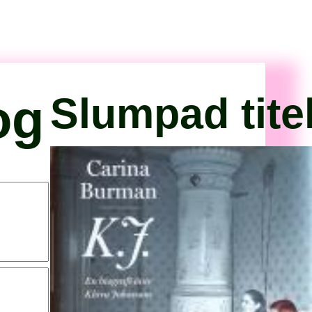
og
Slumpad tite