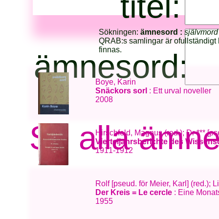
titel:
Sökningen:
ämnesord :
självmord
QRAB:s samlingar är ofullständigt 
finnas.
ämnesord:
Boye, Karin
Snäckors sorl
: Ett urval noveller
2008
Se alla ämn
Hirschfeld, Magnus (red.); Dr *** [p
Vierteljahrsberichte des Wissen
1911-1912
Rolf [pseud. för Meier, Karl] (red.);
Der Kreis = Le cercle
: Eine Monats
1955