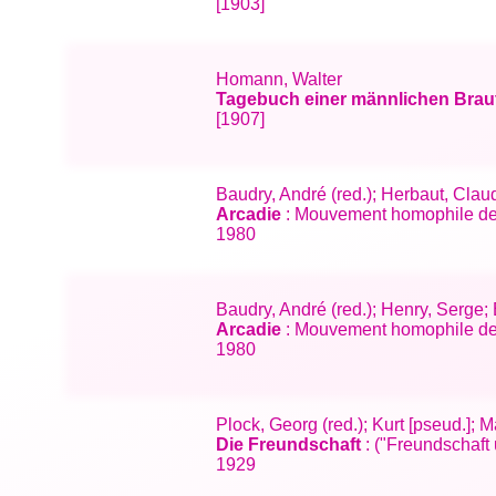
[1903]
Homann, Walter
Tagebuch einer männlichen Brau
[1907]
Baudry, André (red.); Herbaut, Clau
Arcadie
: Mouvement homophile de Fr
1980
Baudry, André (red.); Henry, Serge;
Arcadie
: Mouvement homophile de F
1980
Plock, Georg (red.); Kurt [pseud.]; 
Die Freundschaft
: ("Freundschaft 
1929