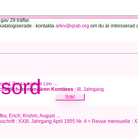
gav 29 träffar.
katalogiserade - kontakta
arkiv@qrab.org
om du är intresserad 
esord
seud.]; Pavia, Isidore Leo …
schaftlich-humanitären Komitees
: III. Jahrgang
 Lifka, Erich; Kruhm, August …
schrift : XXIII. Jahrgang April 1955 Nr. 4 = Revue mensuelle : XX