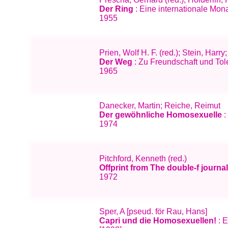
Der Ring
: Eine internationale Mona
1955
Prien, Wolf H. F. (red.); Stein, Harr
Der Weg
: Zu Freundschaft und Tole
1965
Danecker, Martin; Reiche, Reimut
Der gewöhnliche Homosexuelle
:
1974
Pitchford, Kenneth (red.)
Offprint from The double-f journa
1972
Sper, A [pseud. för Rau, Hans]
Capri und die Homosexuellen!
: E