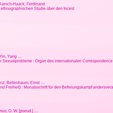
; Karsch-Haack, Ferdinand
r ethnographischen Studie über den Incest
; Yin, Yang …
für Sexualprobleme : Organ des internationalen Correspondenc
einz; Bellenbaum, Ernst …
und Freiheit) : Monatsschrift für den Befreiungskampf andersver
gnus; O. W. [pseud.] …