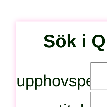
Sök i 
upphovspers