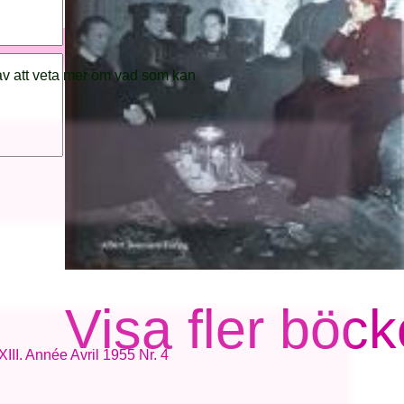
av att veta mer om vad som kan
Visa fler böck
III. Année Avril 1955 Nr. 4