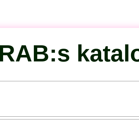
QRAB:s katal
on: