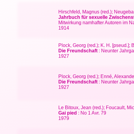
Hirschfeld, Magnus (red.); Neugeba
Jahrbuch für sexuelle Zwischens
Mitwirkung namhafter Autoren im N
1914
Plock, Georg (red.); K. H. [pseud.];
Die Freundschaft
: Neunter Jahrgan
1927
Plock, Georg (red.); Enné, Alexand
Die Freundschaft
: Neunter Jahrgan
1927
Le Bitoux, Jean (red.); Foucault, M
Gai pied
: No 1 Avr. 79
1979