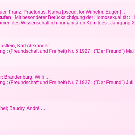
uer, Franz; Praetorius, Numa [pseud. för Wilhelm, Eugèn] …
tufen
: Mit besonderer Berücksichtigung der Homosexualität : H
amen des Wissenschaftlich-humanitären Komitees : Jahrgang XI
 Bästlein, Karl Alexander …
g : (Freundschaft und Freiheit) Nr. 5 1927 : ("Der Freund") Mai 
er; Brandenburg, Willi …
g : (Freundschaft und Freiheit) Nr. 7 1927 : ("Der Freund") Juli
ichel; Baudry, André …