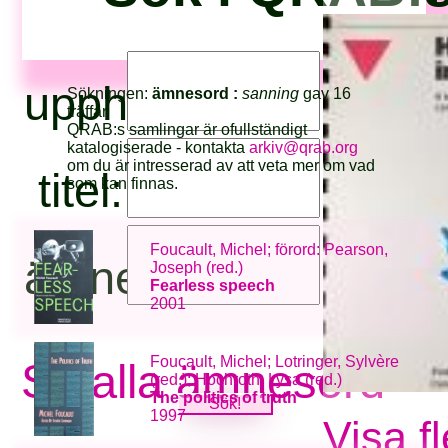
upphovsperson:
Sökningen:
ämnesord :
sanning
gav 16
träffar.
QRAB:s samlingar är ofullständigt
katalogiserade - kontakta
arkiv@qrab.org
om du är intresserad av att veta mer om vad
titel:
som kan finnas.
Foucault, Michel; förord: Pearson,
ämnesord:
Joseph (red.)
Fearless speech
2001
Foucault, Michel; Lotringer, Sylvère
Se alla ämnesord
(red.); Hochroth, Lysa (red.)
The politics of truth
1997
Visa f