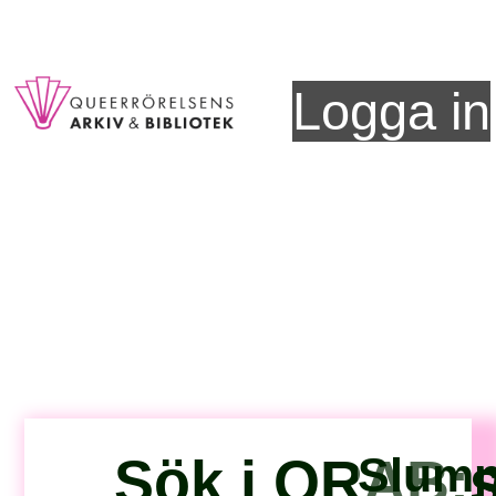
Logga in
Slumpa
Sök i QRAB:s