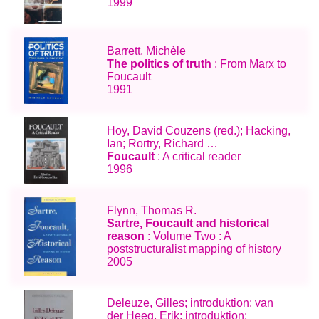
1999
Barrett, Michèle
The politics of truth
: From Marx to
Foucault
1991
Hoy, David Couzens (red.); Hacking,
Ian; Rortry, Richard …
Foucault
: A critical reader
1996
Flynn, Thomas R.
Sartre, Foucault and historical
reason
: Volume Two : A
poststructuralist mapping of history
2005
Deleuze, Gilles; introduktion: van
der Heeg, Erik; introduktion: