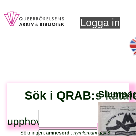
Logga in
Sök i QRAB:s katal
Slumpad 
upphovsperson:
Sökningen:
ämnesord :
nymfomani
gav 8