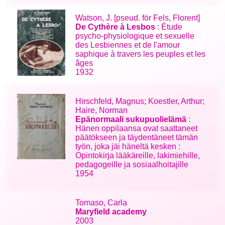
Watson, J. [pseud. för Fels, Florent]
De Cythère à Lesbos
: Étude
psycho-physiologique et sexuelle
des Lesbiennes et de l'amour
saphique à travers les peuples et les
âges
1932
Hirschfeld, Magnus; Koestler, Arthur;
Haire, Norman
Epänormaali sukupuolielämä
:
Hänen oppilaansa ovat saattaneet
päätökseen ja täydentäneet tämän
työn, joka jäi häneltä kesken :
Opintokirja lääkäreille, lakimiehille,
pedagogeille ja sosiaalhoitajille
1954
Tomaso, Carla
Maryfield academy
2003