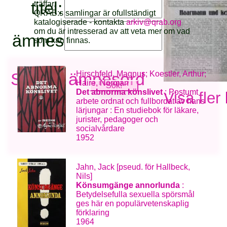
titel:
träffar.
QRAB:s samlingar är ofullständigt
katalogiserade - kontakta
arkiv@qrab.org
om du är intresserad av att veta mer om vad
ämnesord:
som kan finnas.
Se alla ämnesord
Hirschfeld, Magnus; Koestler, Arthur;
Haire, Norman
Det abnorma könslivet
: Postumt
Visa fler
arbete ordnat och fullbordat av hans
lärjungar : En studiebok för läkare,
jurister, pedagoger och
socialvårdare
1952
Jahn, Jack [pseud. för Hallbeck,
Nils]
Könsumgänge annorlunda
:
Betydelsefulla sexuella spörsmål
ges här en populärvetenskaplig
förklaring
1964