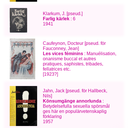
Klarkum, J. [pseud.]
Farlig kärlek
: 6
1941
Caufeynon, Docteur [pseud. för
Fauconney, Jean]
Les vices féminins
: Manuélisation,
onanisme buccal et autres
pratiques, saphistes, tribades,
fellatrices etc.
[1923?]
Jahn, Jack [pseud. för Hallbeck,
Nils]
Könsumgänge annorlunda
:
Betydelsefulla sexuella spörsmål
ges här en populärvetenskaplig
förklaring
1957