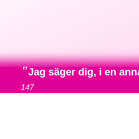
"
Jag säger dig, i en an
147