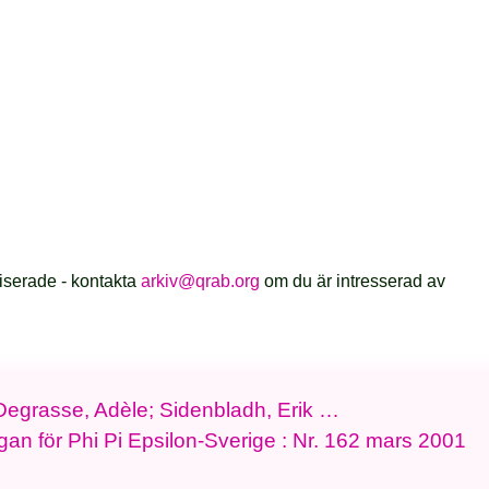
iserade - kontakta
arkiv@qrab.org
om du är intresserad av
 Degrasse, Adèle; Sidenbladh, Erik …
 organ för Phi Pi Epsilon-Sverige : Nr. 162 mars 2001