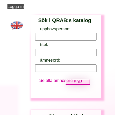
Logga in
Sök i QRAB:s katalog
upphovsperson:
titel:
ämnesord:
Se alla ämnesord